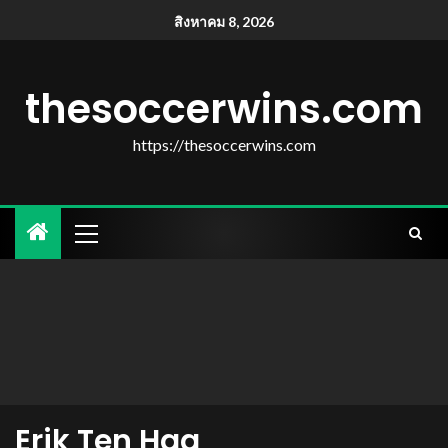
สิงหาคม 8, 2026
thesoccerwins.com
https://thesoccerwins.com
Erik Ten Hag