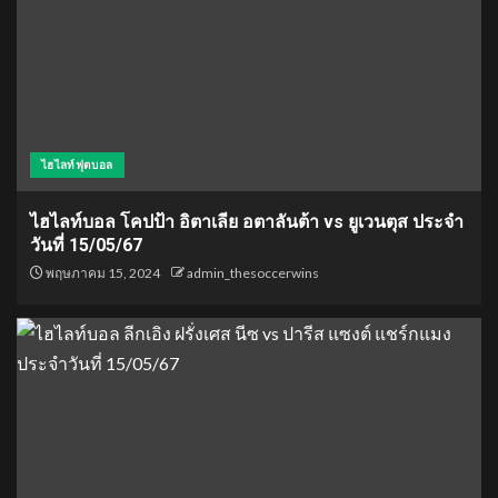
ไฮไลท์ฟุตบอล
ไฮไลท์บอล โคปป้า อิตาเลีย อตาลันต้า vs ยูเวนตุส ประจำ
วันที่ 15/05/67
พฤษภาคม 15, 2024
admin_thesoccerwins