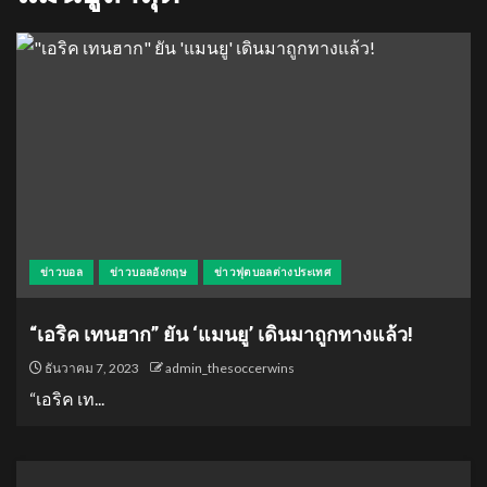
ข่าวบอล
ข่าวบอลอังกฤษ
ข่าวฟุตบอลต่างประเทศ
“เอริค เทนฮาก” ยัน ‘แมนยู’ เดินมาถูกทางแล้ว!
ธันวาคม 7, 2023
admin_thesoccerwins
“เอริค เท...