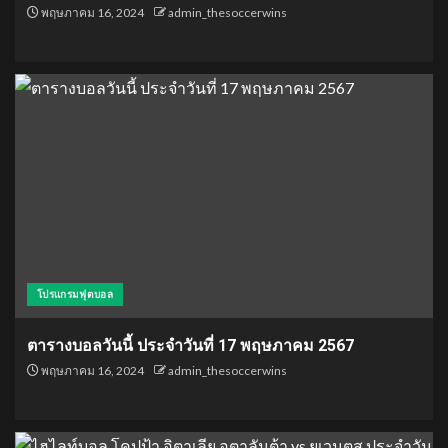
พฤษภาคม 16, 2024
admin_thesoccerwins
โปรแกรมฟุตบอล
ตารางบอลวันนี้ ประจำวันที่ 17 พฤษภาคม 2567
พฤษภาคม 16, 2024
admin_thesoccerwins