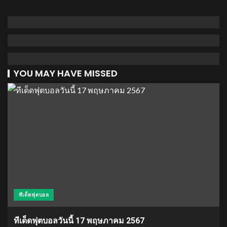
YOU MAY HAVE MISSED
ทีเด็ดฟุตบอล
ทีเด็ดฟุตบอลวันนี้ 17 พฤษภาคม 2567