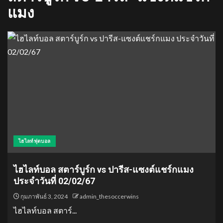
แมง
ไฮไลท์ฟุตบอล
ไฮไลท์บอล สตาร์บูร์ก vs ปารีส-แซงต์แชร์กแมง
ประจำวันที่ 02/02/67
กุมภาพันธ์ 3, 2024
admin_thesoccerwins
ไฮไลท์บอล สตาร์...