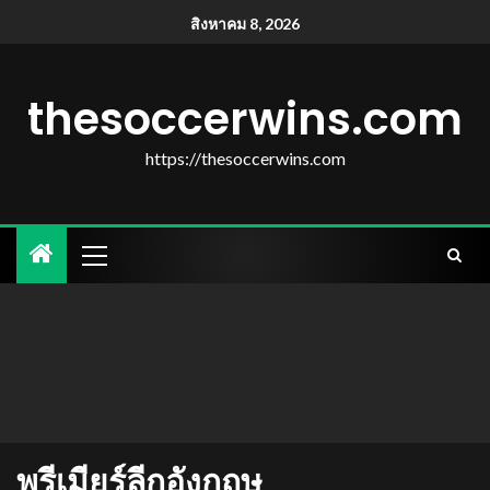
สิงหาคม 8, 2026
thesoccerwins.com
https://thesoccerwins.com
พรีเมียร์ลีกอังกฤษ