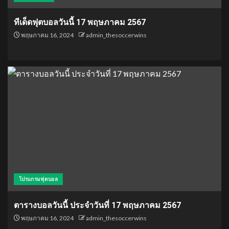
ทีเด็ดฟุตบอลวันนี้ 17 พฤษภาคม 2567
พฤษภาคม 16, 2024
admin_thesoccerwins
โปรแกรมฟุตบอล
ตารางบอลวันนี้ ประจำวันที่ 17 พฤษภาคม 2567
พฤษภาคม 16, 2024
admin_thesoccerwins