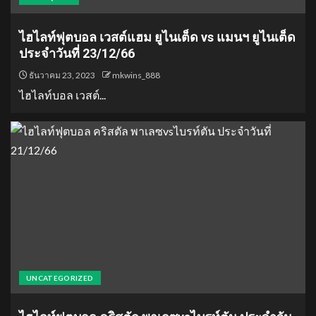
ไฮไลท์ฟุตบอล เวสต์แฮม ยูไนเต็ด vs แมนฯ ยูไนเต็ด
ประจำวันที่ 23/12/66
ธันวาคม 23, 2023
mkwins_888
ไฮไลท์บอล เวสต์...
UNCATEGORIZED