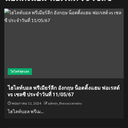
ไฮไลท์ฟุตบอล
ไฮไลท์บอล พรีเมียร์ลีก อังกฤษ น็อตติ้งแฮม ฟอเรสต์
vs เชลซี ประจำวันที่ 11/05/67
พฤษภาคม 11, 2024
admin_thesoccerwins
ไฮไลท์บอล พรีเม...