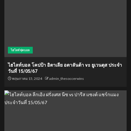
ไฮไลท์ฟุตบอล
ไฮไลท์บอล โคปป้า อิตาเลีย อตาลันต้า vs ยูเวนตุส ประจำ
วันที่ 15/05/67
พฤษภาคม 15, 2024
admin_thesoccerwins