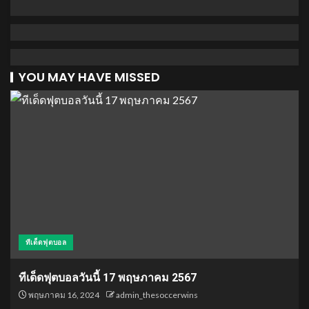
YOU MAY HAVE MISSED
ทีเด็ดฟุตบอล
ทีเด็ดฟุตบอลวันนี้ 17 พฤษภาคม 2567
พฤษภาคม 16, 2024
admin_thesoccerwins