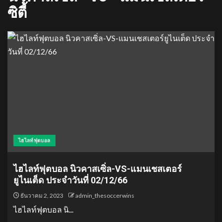
ซิตี้
ไฮไลท์ฟุตบอล
ไฮไลท์ฟุตบอล นิวคาสเซิ่ล-VS-แมนเชสเตอร์
ยูไนเต็ด ประจำวันที่ 02/12/66
ธันวาคม 2, 2023
admin_thesoccerwins
ไฮไลท์ฟุตบอล นิ...