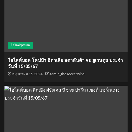
ไฮไลท์ฟุตบอล
ไฮไลท์บอล โคปป้า อิตาเลีย อตาลันต้า vs ยูเวนตุส ประจำ
วันที่ 15/05/67
พฤษภาคม 15, 2024
admin_thesoccerwins