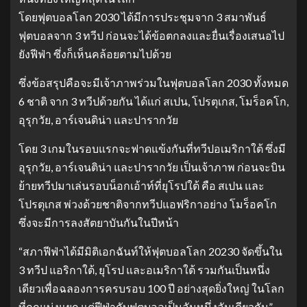
โดยฟุตบอลโลก 2030 ได้มีการประชุมจาก 3 สมาพันธ์
ฟุตบอลจาก 3 ทวีป ก่อนจะได้ข้อตกลงและยื่นเรื่องเสนอไป
ยังฟีฟ่า ซึ่งก็เห็นคล้อยตามไปด้วย
ซึ่งข้อสรุปคือจะมีเจ้าภาพร่วมในฟุตบอลโลก 2030 ทั้งหมด
6 ชาติ จาก 3 ทวีปด้วยกัน ได้แก่ สเปน, โปรตุเกส, โมร็อคโก,
อุรุกวัย, อาร์เจนติน่า และปารากวัย
โดย 3 เกมในรอบแรกจะฟาดแข้งกันที่ทวีปอเมริกาใต้ ซึ่งมี
อุรุกวัย, อาร์เจนติน่า และปารากวัย เป็นเจ้าภาพ ก่อนจะบิน
ย้ายทวีปมาเล่นรอบน็อกเอ้าท์ที่ยุโรปใต้ คือ สเปน และ
โปรตุเกส พ่วงด้วยชาติจากทวีปแอฟริกาอย่าง โมร็อคโก
ซึ่งจะมีการลงสัตยาบันกันในปีหน้า
“สภาฟีฟ่าได้มีมิติเอกฉันท์ให้ฟุตบอลโลก 20230 จัดขึ้นใน
3 ทวีป แอริกาใต้, ยุโรป และอเมริกาใต้ รวมกันเป็นหนึ่ง
เดียวเพื่อฉลองการครบรอบ 100 ปี อย่างสุดยิ่งใหญ่ ในโลก
ที่ถูกแบ่งแยก แต่ฟีฟ่ากับฟุตบอลเป็นอันหนึ่งอันเดียวกัน”