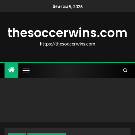
สิงหาคม 5, 2026
thesoccerwins.com
https://thesoccerwins.com