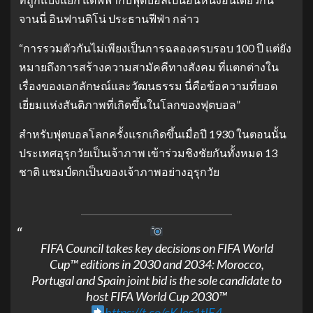
จานนี่ อินฟานติโน่ ประธานฟีฟ่า กล่าว
“การรวมตัวกันไม่เพียงเป็นการฉลองครบรอบ 100 ปี แต่ยัง
หมายถึงการสร้างความสามัคคีทางสังคม ที่แตกต่างใน
เรื่องของเอกลักษณ์และวัฒนธรรม นี่คือข้อความที่ยอด
เยี่ยมแห่งสันติภาพที่เกิดขึ้นในโลกของฟุตบอล”
สำหรับฟุตบอลโลกครั้งแรกเกิดขึ้นเมื่อปี 1930 ในตอนนั้น
ประเทศอุรุกวัยเป็นเจ้าภาพ เข้าร่วมชิงชัยกันทั้งหมด 13
ชาติ แชมป์ตกเป็นของเจ้าภาพอย่างอุรุกวัย
FIFA Council takes key decisions on FIFA World
Cup™ editions in 2030 and 2034: Morocco,
Portugal and Spain joint bid is the sole candidate to
host FIFA World Cup 2030™
https://t.co/cKJec1tIE4