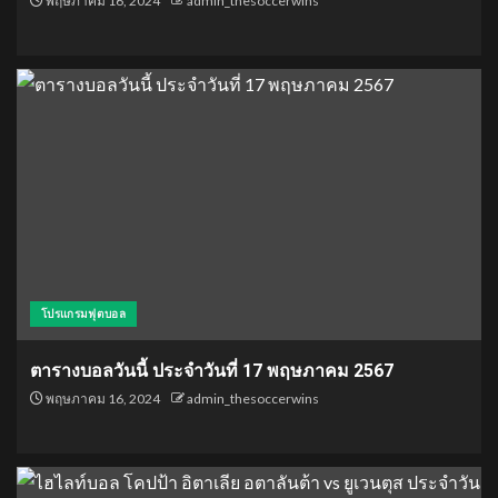
พฤษภาคม 16, 2024
admin_thesoccerwins
โปรแกรมฟุตบอล
ตารางบอลวันนี้ ประจำวันที่ 17 พฤษภาคม 2567
พฤษภาคม 16, 2024
admin_thesoccerwins