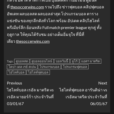
ที่
thesoccerwins.com
รวมไปถึง ข่าวฟุตบอล คลิปฟุตบอล
อัพเดท ผลบอลสด ผลบอลล่าสุด โปรแกรมบอล ตาราง
แข่งขัน ของทุกลีกดังทั่วโลก พร้อม อัปเดต คลิปไฮไลท์
พรีเมียร์ลีก ย้อนหลัง Full match premier league ทุกคู่ ทั้ง
ฤดูกาล ให้คุณได้รับชม อย่างเต็มอิ่มจุใจ ที่นี่ที่
เดียว
thesoccerwins.com
ดูบอลสด
ดูบอลออนไลน์
บอลวันนี้
ลูโก้
แอตฯ มาดริด
Tags:
โคปา เดล เรย์ สเปน
โปรแกรมบอล
โปรแกรมฟุตบอล
ไฮไลท์บอล
ไฮไลท์ฟุตบอล
Previous
Next
ไฮไลท์บอล เรอัล มาดริด vs
ไฮไลท์ฟุตบอล อารันดิน่า vs
เรอัล มายอร์ก้า ประจำวันที่
เรอัลมาดริด ประจำวันที่
03/01/67
06/01/67