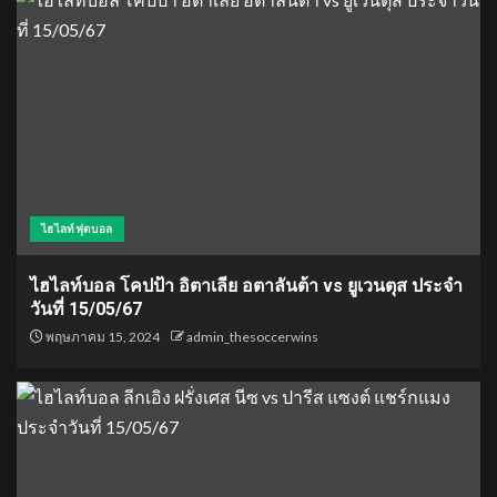
ไฮไลท์ฟุตบอล
ไฮไลท์บอล โคปป้า อิตาเลีย อตาลันต้า vs ยูเวนตุส ประจำ
วันที่ 15/05/67
พฤษภาคม 15, 2024
admin_thesoccerwins