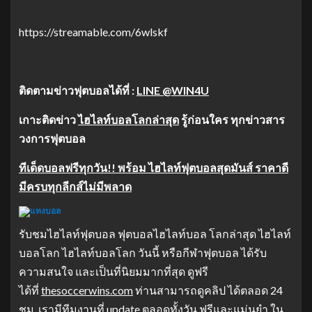
https://streamable.com/6wlskf
ติดตามข่าวฟุตบอลได้ที่ :
LINE @WIN4U
เกาะติดข่าว
ไฮไลท์บอลโลกล่าสุด
รู้ก่อนใคร ทุกข่าวสาร
วงการฟุตบอล
ทีเด็ดบอลฟรีทุกวัน!
!
พร้อม ไฮไลท์ฟุตบอลสุดมันส์ ราคาดี
มีครบทุกลีกส์ไม่มีพลาด
รับชมไฮไลท์ฟุตบอล ฟุตบอลไฮไลท์บอล โลกล่าสุด ไฮไลท์
บอลโลก ไฮไลท์บอลโลก วันนี้ หรือกีฬาฟุตบอล ได้รับ
ความสนใจ และเป็นที่นิยมมากที่สุด ดูฟรี
ได้ที่
thesoccerwins.com
ท่านสามารถดูคลิป ได้ตลอด 24
ชม. เรามีทีมงานที่ update ตลอดทั้งวัน ฟรีและแม่นยำ ใน