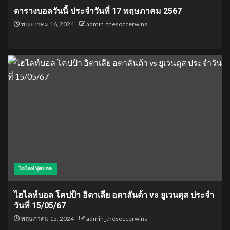
ตารางบอลวันนี้ ประจำวันที่ 17 พฤษภาคม 2567
พฤษภาคม 16, 2024
admin_thesoccerwins
ไฮไลท์ฟุตบอล
ไฮไลท์บอล โคปป้า อิตาเลีย อตาลันต้า vs ยูเวนตุส ประจำ
วันที่ 15/05/67
พฤษภาคม 15, 2024
admin_thesoccerwins