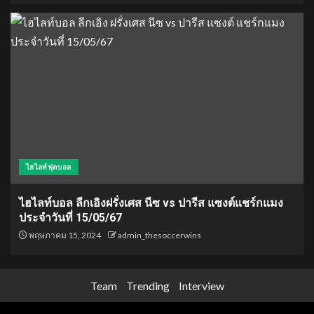
ไฮไลท์ฟุตบอล
ไฮไลท์บอล ลีกเอิงฝรั่งเศส นีซ vs ปารีส แซงต์แชร์กแมง
ประจำวันที่ 15/05/67
พฤษภาคม 15, 2024
admin_thesoccerwins
Team
Trending
Interview