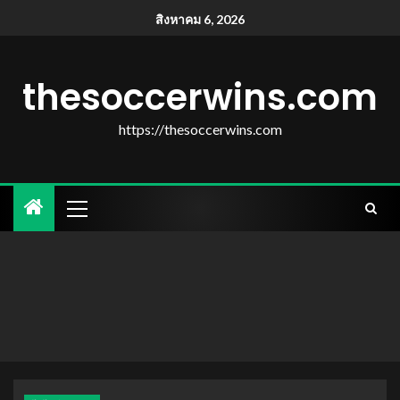
สิงหาคม 6, 2026
thesoccerwins.com
https://thesoccerwins.com