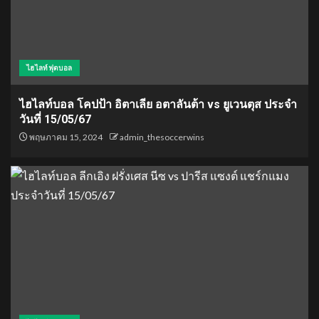
ไฮไลท์ฟุตบอล
ไฮไลท์บอล โคปป้า อิตาเลีย อตาลันต้า vs ยูเวนตุส ประจำ
วันที่ 15/05/67
พฤษภาคม 15, 2024
admin_thesoccerwins