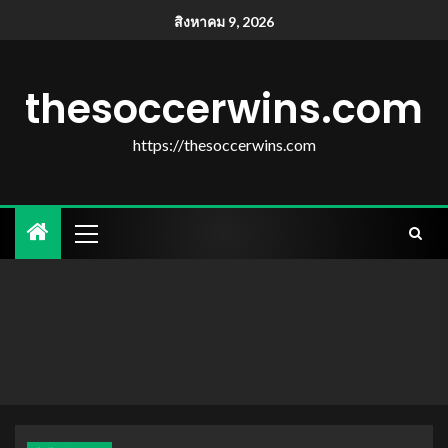
สิงหาคม 9, 2026
thesoccerwins.com
https://thesoccerwins.com