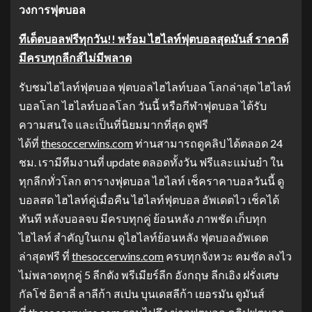
วงการฟุตบอล
ทีเด็ดบอลฟรีทุกวัน!
!
พร้อม ไฮไลท์ฟุตบอลสุดมันส์ ราคาดี
มีครบทุกลีกส์ไม่มีพลาด
รับชมไฮไลท์ฟุตบอล ฟุตบอลไฮไลท์บอล โลกล่าสุด ไฮไลท์
บอลโลก ไฮไลท์บอลโลก วันนี้ หรือกีฬาฟุตบอล ได้รับ
ความสนใจ และเป็นที่นิยมมากที่สุด ดูฟรี
ได้ที่
thesoccerwins.com
ท่านสามารถดูคลิป ได้ตลอด 24
ชม. เรามีทีมงานที่ update ตลอดทั้งวัน ฟรีและแม่นยำ ใน
ทุกลีกทั่วโลก ตารางฟุตบอล ไฮไลท์ เช็คราคาบอลวันนี้ ดู
บอลสด ไฮไลท์คู่เมื่อคืน ไฮไลท์ฟุตบอล อัพเดตไว เช็คได้
ทันที หลังบอลจบ มีครบทุกคู่ ย้อนหลัง ภาพชัด เก็บทุก
ไฮไลท์ สำคัญในเกม ดูไฮไลท์ย้อนหลัง ฟุตบอลอัพเดต
ล่าสุดฟรี ที่
thesoccerwins.com
ครบทุกจังหวะ คมชัด ลงไว
ไม่พลาดทุกคู่ 5 ลีกดัง พรีเมียร์ลีก อังกฤษ ลีกเอิง ฝรั่งเศษ
กัลโช่ อิตาลี่ ลาลีก้า สเปน บุนเดสลีก้า เยอรมัน ดูมันส์