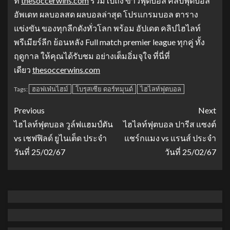
ที่
thesoccerwins.com
รวมไปถึง ข่าวฟุตบอล คลิปฟุตบอล
อัพเดท ผลบอลสด ผลบอลล่าสุด โปรแกรมบอล ตาราง
แข่งขัน ของทุกลีกดังทั่วโลก พร้อม อัปเดต คลิปไฮไลท์
พรีเมียร์ลีก ย้อนหลัง Full match premier league ทุกคู่ ทั้ง
ฤดูกาล ให้คุณได้รับชม อย่างเต็มอิ่มจุใจ ที่นี่ที่
เดียว
thesoccerwins.com
ฮอฟเฟ่นไฮม์
โบรุสเซีย ดอร์ทมุนด์
ไฮไลท์ฟุตบอล
Tags:
Previous
Next
ไฮไลท์ฟุตบอล วูล์ฟแฮมป์ตัน
ไฮไลท์ฟุตบอล ปารีส แซงต์
vs เชฟฟิลด์ ยูไนเต็ด ประจำ
แชร์กแมง vs แรนส์ ประจำ
วันที่ 25/02/67
วันที่ 25/02/67