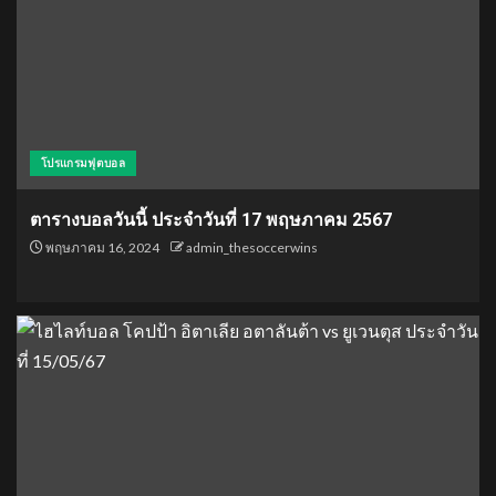
โปรแกรมฟุตบอล
ตารางบอลวันนี้ ประจำวันที่ 17 พฤษภาคม 2567
พฤษภาคม 16, 2024
admin_thesoccerwins