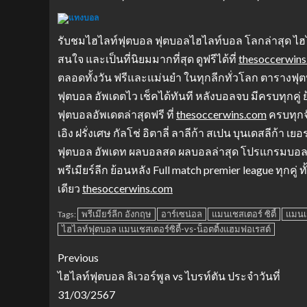
รับชมไฮไลท์ฟุตบอล ฟุตบอลไฮไลท์บอล โลกล่าสุด ไฮไ
สนใจ และเป็นที่นิยมมากที่สุด ดูฟรีได้ที่
thesoccerwin
ตลอดทั้งวัน ฟรีและแม่นยำ ในทุกลีกทั่วโลก ตารางฟุตบ
ฟุตบอล อัพเดตไว เช็คได้ทันที หลังบอลจบ มีครบทุกคู่
ฟุตบอลอัพเดตล่าสุดฟรี ที่
thesoccerwins.com
ครบทุกจั
เอิง ฝรั่งเศษ กัลโช่ อิตาลี่ ลาลีก้า สเปน บุนเดสลีก้า เยอร
ฟุตบอล อัพเดท ผลบอลสด ผลบอลล่าสุด โปรแกรมบอล ตา
พรีเมียร์ลีก ย้อนหลัง Full match premier league ทุกคู่ ทั้
เดียว
thesoccerwins.com
พรีเมียร์ลีก อังกฤษ
อาร์เซน่อล
แมนเชสเตอร์ ซิตี้
แมนเช
Tags:
ไฮไลท์ฟุตบอล แมนเชสเตอร์ซิตี้-vs-น็อตติ้งแฮมฟอเรสต์
Previous
ไฮไลท์ฟุตบอล ลิเวอร์พูล vs ไบรท์ตัน ประจำวันที่
31/03/2567