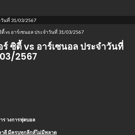
ตี้ vs อาร์เซนอล ประจำวันที่ 31/03/2567
 ซิตี้ vs อาร์เซนอล ประจำวันที่
/03/2567
วสาร วงการฟุตบอล
าดี มีครบทุกลีกส์ไม่มีพลาด