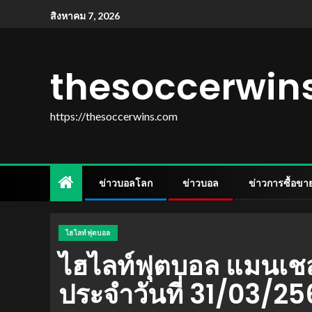
สิงหาคม 7, 2026
thesoccerwin
https://thesoccerwins.com
ข่าวบอลโลก
ข่าวบอล
ข่าวการซื้อขา
ไฮไลท์ฟุตบอล
ไฮไลท์ฟุตบอล แมนเชสเ
ประจำวันที่ 31/03/25