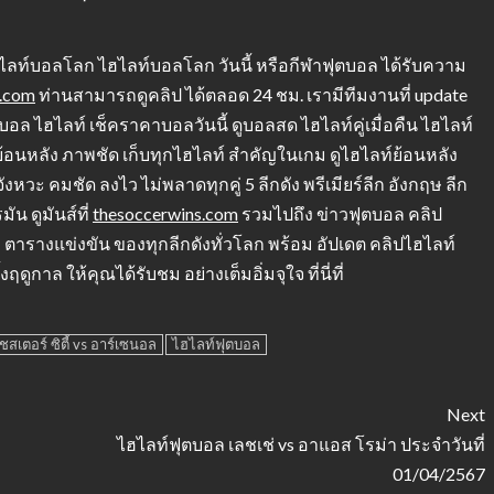
ลท์บอลโลก ไฮไลท์บอลโลก วันนี้ หรือกีฬาฟุตบอล ได้รับความ
s.com
ท่านสามารถดูคลิป ได้ตลอด 24 ชม. เรามีทีมงานที่ update
อล ไฮไลท์ เช็คราคาบอลวันนี้ ดูบอลสด ไฮไลท์คู่เมื่อคืน ไฮไลท์
 ย้อนหลัง ภาพชัด เก็บทุกไฮไลท์ สำคัญในเกม ดูไฮไลท์ย้อนหลัง
งหวะ คมชัด ลงไว ไม่พลาดทุกคู่ 5 ลีกดัง พรีเมียร์ลีก อังกฤษ ลีก
มัน ดูมันส์ที่
thesoccerwins.com
รวมไปถึง ข่าวฟุตบอล คลิป
รางแข่งขัน ของทุกลีกดังทั่วโลก พร้อม อัปเดต คลิปไฮไลท์
งฤดูกาล ให้คุณได้รับชม อย่างเต็มอิ่มจุใจ ที่นี่ที่
สเตอร์ ซิตี้ vs อาร์เซนอล
ไฮไลท์ฟุตบอล
Next
ไฮไลท์ฟุตบอล เลชเช่ vs อาแอส โรม่า ประจำวันที่
01/04/2567