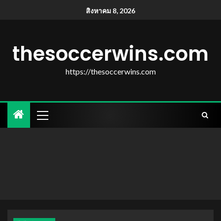
สิงหาคม 8, 2026
thesoccerwins.com
https://thesoccerwins.com