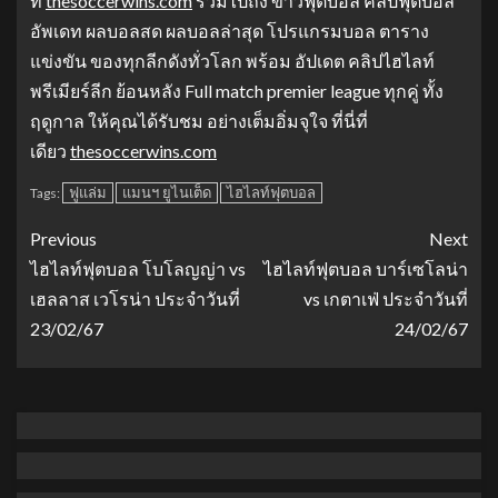
ที่
thesoccerwins.com
รวมไปถึง ข่าวฟุตบอล คลิปฟุตบอล
อัพเดท ผลบอลสด ผลบอลล่าสุด โปรแกรมบอล ตาราง
แข่งขัน ของทุกลีกดังทั่วโลก พร้อม อัปเดต คลิปไฮไลท์
พรีเมียร์ลีก ย้อนหลัง Full match premier league ทุกคู่ ทั้ง
ฤดูกาล ให้คุณได้รับชม อย่างเต็มอิ่มจุใจ ที่นี่ที่
เดียว
thesoccerwins.com
ฟูแล่ม
แมนฯ ยูไนเต็ด
ไฮไลท์ฟุตบอล
Tags:
Previous
Next
ไฮไลท์ฟุตบอล โบโลญญ่า vs
ไฮไลท์ฟุตบอล บาร์เซโลน่า
เฮลลาส เวโรน่า ประจำวันที่
vs เกตาเฟ่ ประจำวันที่
23/02/67
24/02/67