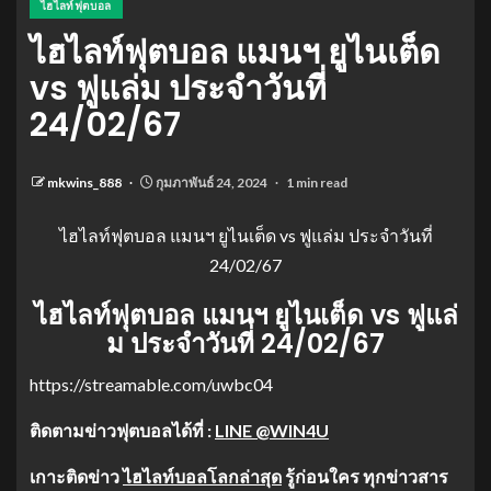
ไฮไลท์ฟุตบอล
ไฮไลท์ฟุตบอล แมนฯ ยูไนเต็ด
vs ฟูแล่ม ประจำวันที่
24/02/67
mkwins_888
กุมภาพันธ์ 24, 2024
1 min read
ไฮไลท์ฟุตบอล แมนฯ ยูไนเต็ด vs ฟูแล่ม ประจำวันที่
24/02/67
ไฮไลท์ฟุตบอล แมนฯ ยูไนเต็ด vs ฟูแล่
ม ประจำวันที่ 24/02/67
https://streamable.com/uwbc04
ติดตามข่าวฟุตบอลได้ที่ :
LINE @WIN4U
เกาะติดข่าว
ไฮไลท์บอลโลกล่าสุด
รู้ก่อนใคร ทุกข่าวสาร