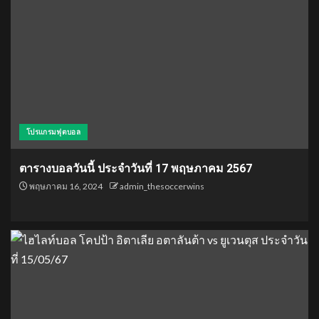
โปรแกรมฟุตบอล
ตารางบอลวันนี้ ประจำวันที่ 17 พฤษภาคม 2567
พฤษภาคม 16, 2024
admin_thesoccerwins