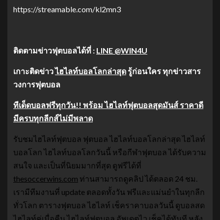
https://streamable.com/kl2mn3
ติดตามข่าวฟุตบอลได้ที่ :
LINE @WIN4U
เกาะติดข่าว
ไฮไลท์บอลโลกล่าสุด
รู้ก่อนใคร ทุกข่าวสาร
วงการฟุตบอล
ทีเด็ดบอลฟรีทุกวัน!
!
พร้อม ไฮไลท์ฟุตบอลสุดมันส์ ราคาดี
มีครบทุกลีกส์ไม่มีพลาด
รับชมไฮไลท์ฟุตบอล ฟุตบอล ไฮไลท์บอลโลกล่าสุด ไฮไลท์
บอลโลก ไฮไลท์บอลโลกวันนี้ หรือกีฬาฟุตบอล ได้รับความ
สนใจ และเป็นที่นิยมมากที่สุด ดูฟรีได้ที่
thesoccerwins.com
ท่านสามารถดูคลิป ได้ตลอด 24 ชม.
เรามีทีมงานที่ update ตลอดทั้งวัน ฟรีและแม่นยำในทุกลีก
ทั่วโลก ตารางฟุตบอล ไฮไลท์ เช็คราคาบอลวันนี้ ดูบอลสด
ไฮไลท์คู่เมื่อคืน ไฮไลท์ฟุตบอล อัพเดตไว เช็คได้ทันที หลัง