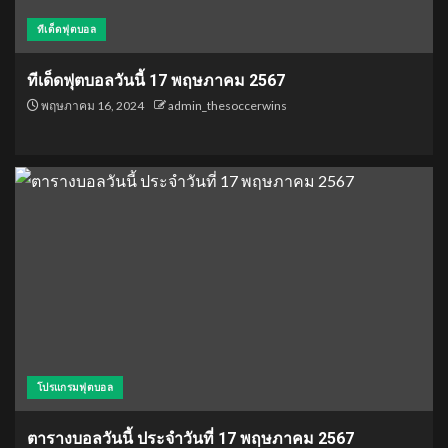
ทีเด็ดฟุตบอล
ทีเด็ดฟุตบอลวันนี้ 17 พฤษภาคม 2567
พฤษภาคม 16, 2024
admin_thesoccerwins
โปรแกรมฟุตบอล
ตารางบอลวันนี้ ประจำวันที่ 17 พฤษภาคม 2567