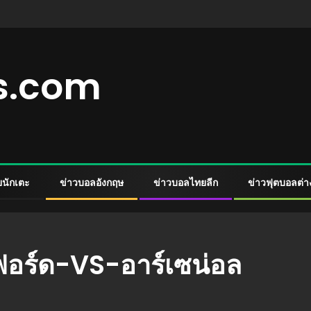
s.com
ยนักเตะ
ข่าวบอลอังกฤษ
ข่าวบอลไทยลีก
ข่าวฟุตบอลต่
ฟอร์ด-VS-อาร์เซน่อล