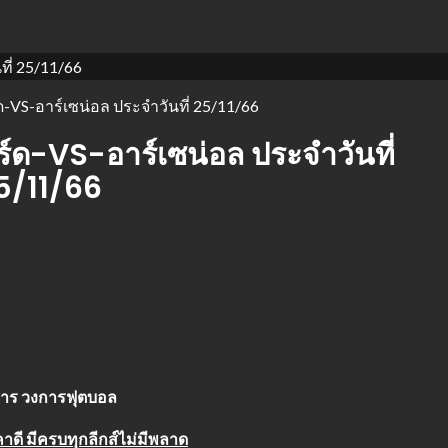
-VS-อาร์เซน่อล ประจำวันที่ 25/11/66
์ด-VS-อาร์เซน่อล ประจำวันที่
5/11/66
วสาร วงการฟุตบอล
าดี มีครบทุกลีกส์ไม่มีพลาด