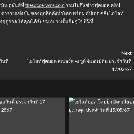
มัน ดูมันส์ที่
thesoccerwins.com
รวมไปถึง ข่าวฟุตบอล คลิป
รางแข่งขัน ของทุกลีกดังทั่วโลก พร้อม อัปเดต คลิปไฮไลท์
งฤดูกาล ให้คุณได้รับชม อย่างเต็มอิ่มจุใจ ที่นี่ที่
Next
ันที่
ไฮไลท์ฟุตบอล สเปอร์ส vs วูล์ฟแฮมป์ตัน ประจำวันที่
17/02/67