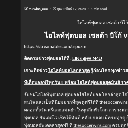
mkwins_888
กุมภาพันธ์ 17, 2024
1 min read
ไฮไลท์ฟุตบอล เซลต้า บีโก้
ไฮไลท์ฟุตบอล เซลต้า บีโก้ 
https://streamable.com/urpuxm
ติดตามข่าวฟุตบอลได้ที่ :
LINE @WIN4U
เกาะติดข่าว
ไฮไลท์บอลโลกล่าสุด
รู้ก่อนใคร ทุกข่า
ทีเด็ดบอลฟรีทุกวัน!
!
พร้อม ไฮไลท์ฟุตบอลสุดมันส์ ราค
รับชมไฮไลท์ฟุตบอล ฟุตบอลไฮไลท์บอล โลกล่าสุด ไฮไ
สนใจ และเป็นที่นิยมมากที่สุด ดูฟรีได้ที่
thesoccerwin
ตลอดทั้งวัน ฟรีและแม่นยำ ในทุกลีกทั่วโลก ตารางฟุตบ
ฟุตบอล อัพเดตไว เช็คได้ทันที หลังบอลจบ มีครบทุกคู่
ฟุตบอลอัพเดตล่าสุดฟรี ที่
thesoccerwins.com
ครบทุกจั