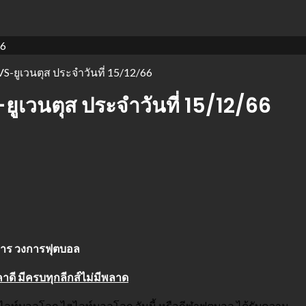
S-ยูเวนตุส ประจำวันที่ 15/12/66
ยูเวนตุส ประจำวันที่ 15/12/66
วสาร วงการฟุตบอล
าดี มีครบทุกลีกส์ไม่มีพลาด
ลท์บอลโลก ไฮไลท์บอลโลก วันนี้ หรือกีฬาฟุตบอล ได้รับความ