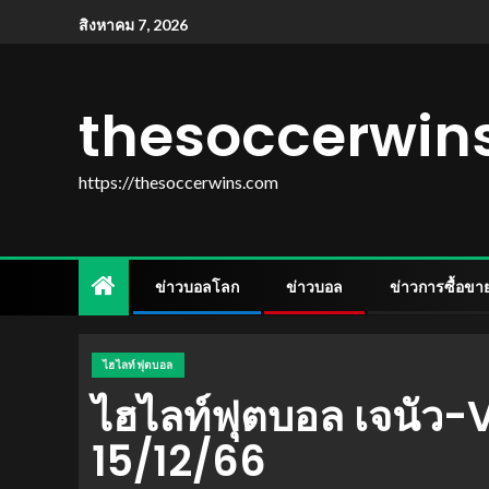
สิงหาคม 7, 2026
thesoccerwin
https://thesoccerwins.com
ข่าวบอลโลก
ข่าวบอล
ข่าวการซื้อขา
ไฮไลท์ฟุตบอล
ไฮไลท์ฟุตบอล เจนัว-V
15/12/66