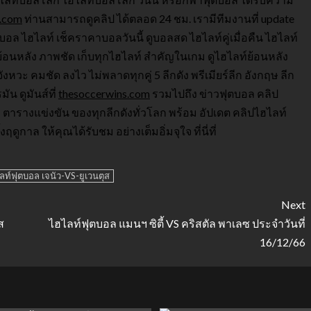
s.com
ท่านสามารถดูคลิป ได้ตลอด 24 ชม. เรามีทีมงานที่ update
อล ไฮไลท์ เช็คราคาบอลวันนี้ ดูบอลสด ไฮไลท์คู่เมื่อคืน ไฮไลท์
 ย้อนหลัง ภาพชัด เก็บทุกไฮไลท์ สำคัญในเกม ดูไฮไลท์ย้อนหลัง
งหวะ คมชัด ลงไว ไม่พลาดทุกคู่ 5 ลีกดัง พรีเมียร์ลีก อังกฤษ ลีก
มัน ดูมันส์ที่
thesoccerwins.com
รวมไปถึง ข่าวฟุตบอล คลิป
รางแข่งขัน ของทุกลีกดังทั่วโลก พร้อม อัปเดต คลิปไฮไลท์
งฤดูกาล ให้คุณได้รับชม อย่างเต็มอิ่มจุใจ ที่นี่ที่
ลท์ฟุตบอล เจนัว-VS-ยูเวนตุส
Next
ส
ไฮไลท์ฟุตบอล แมนฯ ซิตี้ VS คริสตัล พาเลซ ประจำวันที่
16/12/66