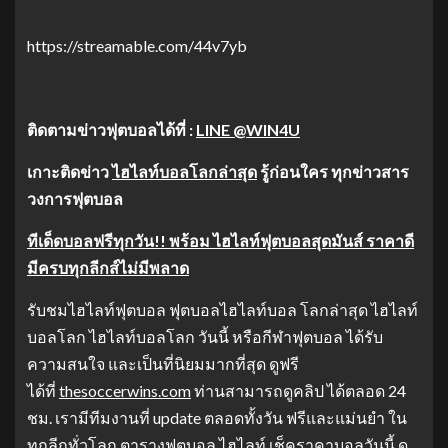
https://streamable.com/44v7yb
ติดตามข่าวฟุตบอลได้ที่ :
LINE @WIN4U
เกาะติดข่าว
ไฮไลท์บอลโลกล่าสุด
รู้ก่อนใคร ทุกข่าวสาร
วงการฟุตบอล
ทีเด็ดบอลฟรีทุกวัน!
!
พร้อม ไฮไลท์ฟุตบอลสุดมันส์ ราคาดี
มีครบทุกลีกส์ไม่มีพลาด
รับชมไฮไลท์ฟุตบอล ฟุตบอลไฮไลท์บอล โลกล่าสุด ไฮไลท์
บอลโลก ไฮไลท์บอลโลก วันนี้ หรือกีฬาฟุตบอล ได้รับ
ความสนใจ และเป็นที่นิยมมากที่สุด ดูฟรี
ได้ที่
thesoccerwins.com
ท่านสามารถดูคลิป ได้ตลอด 24
ชม. เรามีทีมงานที่ update ตลอดทั้งวัน ฟรีและแม่นยำ ใน
ทุกลีกทั่วโลก ตารางฟุตบอล ไฮไลท์ เช็คราคาบอลวันนี้ ดู