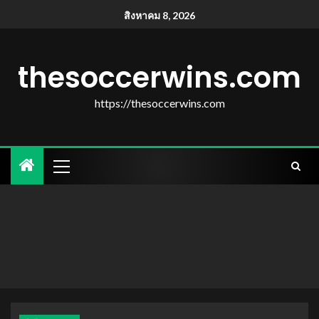
สิงหาคม 8, 2026
thesoccerwins.com
https://thesoccerwins.com