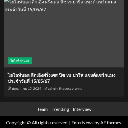
ไฮไลท์ฟุตบอล
ไฮไลท์บอล ลีกเอิงฝรั่งเศส นีซ vs ปารีส แซงต์แชร์กแมง
ประจำวันที่ 15/05/67
พฤษภาคม 15, 2024
admin_thesoccerwins
Team
Trending
Interview
Copyright © All rights reserved.
|
EnterNews
by AF themes.