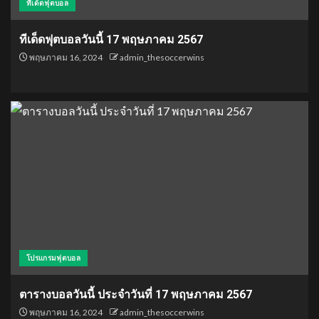
ทีเด็ดฟุตบอล
ทีเด็ดฟุตบอลวันนี้ 17 พฤษภาคม 2567
พฤษภาคม 16, 2024
admin_thesoccerwins
โปรแกรมฟุตบอล
ตารางบอลวันนี้ ประจำวันที่ 17 พฤษภาคม 2567
พฤษภาคม 16, 2024
admin_thesoccerwins