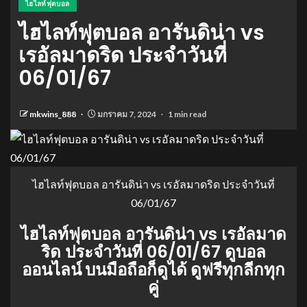
ไฮไลท์ฟุตบอล
ไฮไลท์ฟุตบอล อารันดิน่า vs
เรอัลมาดริด ประจำวันที่
06/01/67
mkwins_888
มกราคม 7, 2024
1 min read
ไฮไลท์ฟุตบอล อารันดิน่า vs เรอัลมาดริด ประจำวันที่
06/01/67
ไฮไลท์ฟุตบอล อารันดิน่า vs เรอัลมาด
ริด ประจำวันที่ 06/01/67
ดูบอล
ออนไลน์ บนมือถือก็ดูได้ ดูฟรีทุกลีกทุก
คู่