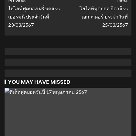
Previous
Next
ไฮไลท์ฟุตบอล ฝรั่งเศส vs
ไฮไลท์ฟุตบอล อิตาลี vs
เยอรมนี ประจำวันที่
เอกวาดอร์ ประจำวันที่
23/03/2567
25/03/2567
YOU MAY HAVE MISSED