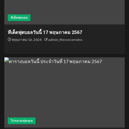
ทีเด็ดฟุตบอล
ทีเด็ดฟุตบอลวันนี้ 17 พฤษภาคม 2567
พฤษภาคม 16, 2024
admin_thesoccerwins
โปรแกรมฟุตบอล