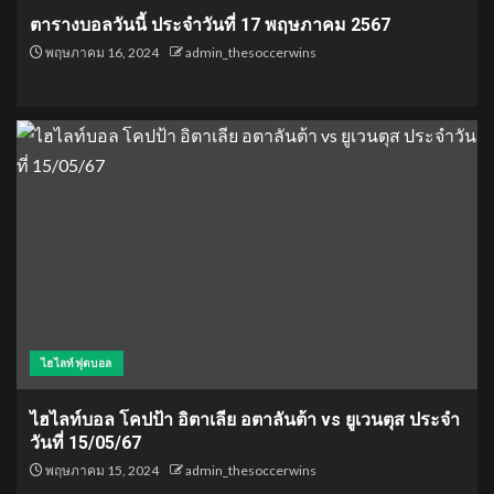
ตารางบอลวันนี้ ประจำวันที่ 17 พฤษภาคม 2567
พฤษภาคม 16, 2024
admin_thesoccerwins
ไฮไลท์ฟุตบอล
ไฮไลท์บอล โคปป้า อิตาเลีย อตาลันต้า vs ยูเวนตุส ประจำ
วันที่ 15/05/67
พฤษภาคม 15, 2024
admin_thesoccerwins