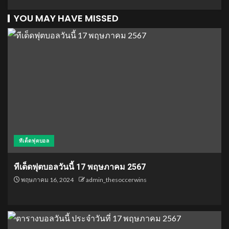
YOU MAY HAVE MISSED
ทีเด็ดฟุตบอล
ทีเด็ดฟุตบอลวันนี้ 17 พฤษภาคม 2567
พฤษภาคม 16, 2024
admin_thesoccerwins