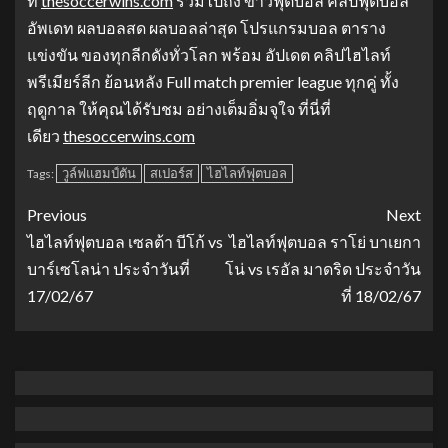
ที่
thesoccerwins.com
รวมไปถึง ข่าวฟุตบอล คลิปฟุตบอล
อัพเดท ผลบอลสด ผลบอลล่าสุด โปรแกรมบอล ตาราง
แข่งขัน ของทุกลีกดังทั่วโลก พร้อม อัปเดต คลิปไฮไลท์
พรีเมียร์ลีก ย้อนหลัง Full match premier league ทุกคู่ ทั้ง
ฤดูกาล ให้คุณได้รับชม อย่างเต็มอิ่มจุใจ ที่นี่ที่
เดียว
thesoccerwins.com
วูล์ฟแฮมป์ตัน
สเปอร์ส
ไฮไลท์ฟุตบอล
Tags:
Previous
Next
ไฮไลท์ฟุตบอล เซลต้า บีโก้ vs
ไฮไลท์ฟุตบอล ราโย่ บาเยกา
บาร์เซโลน่า ประจำวันที่
โน่ vs เรอัล มาดริด ประจำวัน
17/02/67
ที่ 18/02/67