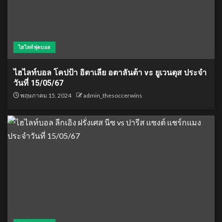
ไฮไลท์ฟุตบอล
ไฮไลท์บอล โคปป้า อิตาเลีย อตาลันต้า vs ยูเวนตุส ประจำ
วันที่ 15/05/67
พฤษภาคม 15, 2024
admin_thesoccerwins