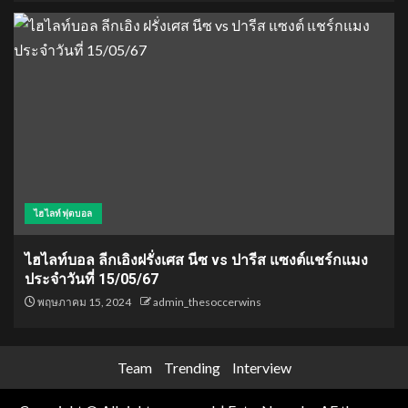
ไฮไลท์ฟุตบอล
ไฮไลท์บอล ลีกเอิงฝรั่งเศส นีซ vs ปารีส แซงต์แชร์กแมง
ประจำวันที่ 15/05/67
พฤษภาคม 15, 2024
admin_thesoccerwins
Team
Trending
Interview