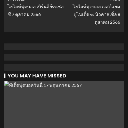
ไฮไลท์ฟุตบอล เบิร์นลี่ย์vsเชล
ไฮไลท์ฟุตบอล เวสต์แฮม
ซี 7 ตุลาคม 2566
ยูไนเต็ด vs นิวคาสเซิ่ล 8
ตุลาคม 2566
YOU MAY HAVE MISSED