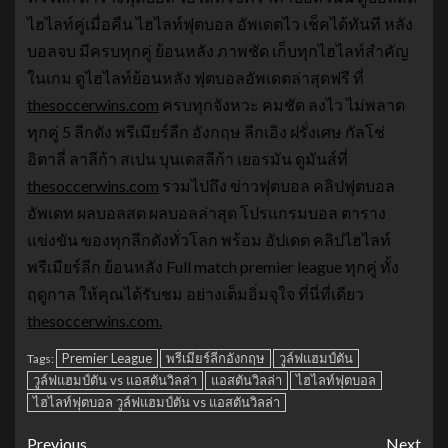
ไฮไลท์คู่เมื่อคืน ไฮไลท์ฟุตบอล อัพเดตไว เช็คได้ทันที หลัง
บอลจบ มีครบทุกคู่ ย้อนหลัง ภาพชัด เก็บทุกไฮไลท์สำคัญ
ในเกม ดูไฮไลท์ย้อนหลัง ฟุตบอลอัพเดตล่าสุดฟรี ที่
thesoccerwins.com
ครบทุกจังหวะ คมชัด ลงไว ไม่พลาด
ทุกคู่ 5 ลีกดัง พรีเมียร์ลีก อังกฤษ ลีกเอิง ฝรั่งเศษ กัลโช่
อิตาลี่ ลาลีก้า สเปน บุนเดสลีก้า เยอรมัน ดูมันส์ที่
thesoccerwins.com
รวมไปถึง ข่าวฟุตบอล คลิปฟุตบอล
อัพเดท ผลบอลสด ผลบอลล่าสุด โปรแกรมบอล ตาราง
แข่งขัน ของทุกลีกดังทั่วโลก พร้อม อัปเดต คลิปไฮไลท์
พรีเมียร์ลีก ย้อนหลัง Full match premier league ทุกคู่ ทั้ง
ฤดูกาล ให้คุณได้รับชม อย่างเต็มอิ่มจุใจ ที่นี่ที่เดียว
thesoccerwins.com.
Premier League
พรีเมียร์ลีกอังกฤษ
วูล์ฟแฮมป์ตัน
Tags:
วูล์ฟแฮมป์ตัน vs แอสตันวิลล่า
แอสตันวิลล่า
ไฮไลท์ฟุตบอล
ไฮไลท์ฟุตบอล วูล์ฟแฮมป์ตัน vs แอสตันวิลล่า
Previous
Next