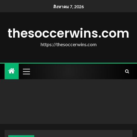
สิงหาคม 7, 2026
thesoccerwins.com
https://thesoccerwins.com