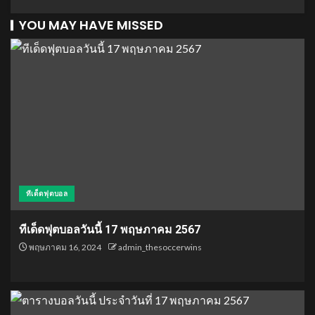
YOU MAY HAVE MISSED
ทีเด็ดฟุตบอล
ทีเด็ดฟุตบอลวันนี้ 17 พฤษภาคม 2567
พฤษภาคม 16, 2024
admin_thesoccerwins