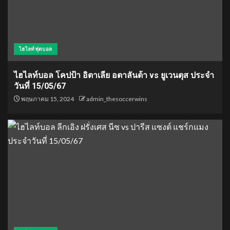
ไฮไลท์ฟุตบอล
ไฮไลท์บอล โคปป้า อิตาเลีย อตาลันต้า vs ยูเวนตุส ประจำ
วันที่ 15/05/67
พฤษภาคม 15, 2024
admin_thesoccerwins