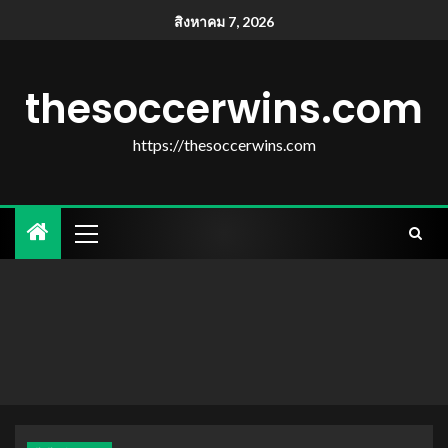
สิงหาคม 7, 2026
thesoccerwins.com
https://thesoccerwins.com