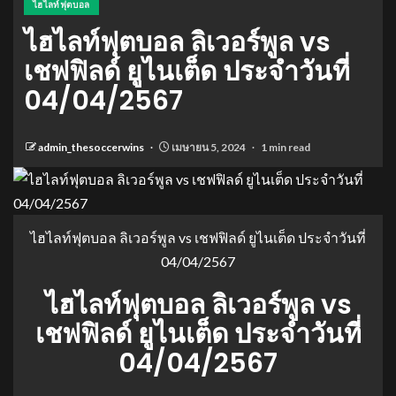
ไฮไลท์ฟุตบอล
ไฮไลท์ฟุตบอล ลิเวอร์พูล vs
เชฟฟิลด์ ยูไนเต็ด ประจำวันที่
04/04/2567
admin_thesoccerwins
เมษายน 5, 2024
1 min read
ไฮไลท์ฟุตบอล ลิเวอร์พูล vs เชฟฟิลด์ ยูไนเต็ด ประจำวันที่
04/04/2567
ไฮไลท์ฟุตบอล ลิเวอร์พูล vs
เชฟฟิลด์ ยูไนเต็ด ประจำวันที่
04/04/2567