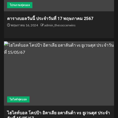
โปรแกรมฟุตบอล
ตารางบอลวันนี้ ประจำวันที่ 17 พฤษภาคม 2567
พฤษภาคม 16, 2024
admin_thesoccerwins
ไฮไลท์ฟุตบอล
ไฮไลท์บอล โคปป้า อิตาเลีย อตาลันต้า vs ยูเวนตุส ประจำ