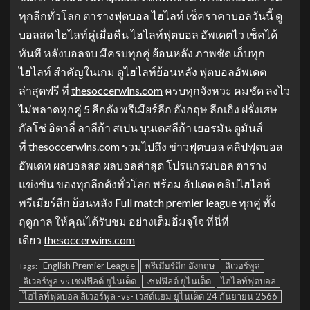
ทุกลีกทั่วโลก ตารางฟุตบอล ไฮไลท์ เช็คราคาบอลวันนี้ ดู
บอลสด ไฮไลท์คู่เมื่อคืน ไฮไลท์ฟุตบอล อัพเดตไว เช็คได้
ทันที หลังบอลจบ มีครบทุกคู่ ย้อนหลัง ภาพชัด เก็บทุก
ไฮไลท์ สำคัญในเกม ดูไฮไลท์ย้อนหลัง ฟุตบอลอัพเดต
ล่าสุดฟรี ที่
thesoccerwins.com
ครบทุกจังหวะ คมชัด ลงไว
ไม่พลาดทุกคู่ 5 ลีกดัง พรีเมียร์ลีก อังกฤษ ลีกเอิง ฝรั่งเศษ
กัลโช่ อิตาลี่ ลาลีก้า สเปน บุนเดสลีก้า เยอรมัน ดูมันส์
ที่
thesoccerwins.com
รวมไปถึง ข่าวฟุตบอล คลิปฟุตบอล
อัพเดท ผลบอลสด ผลบอลล่าสุด โปรแกรมบอล ตาราง
แข่งขัน ของทุกลีกดังทั่วโลก พร้อม อัปเดต คลิปไฮไลท์
พรีเมียร์ลีก ย้อนหลัง Full match premier league ทุกคู่ ทั้ง
ฤดูกาล ให้คุณได้รับชม อย่างเต็มอิ่มจุใจ ที่นี่ที่
เดียว
thesoccerwins.com
English Premier League
พรีเมียร์ลีก อังกฤษ
ลิเวอร์พูล
Tags:
ลิเวอร์พูล vs เชฟฟิลด์ ยูไนเต็ด
เชฟฟิลด์ ยูไนเต็ด
ไฮไลท์ฟุตบอล
ไฮไลท์ฟุตบอล ลิเวอร์พูล -vs- เวสต์แฮม ยูไนเต็ด 24 กันยายน 2566