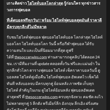
เกาะติดข่าว
ไฮไลท์บอลโลกล่าสุด
รู้ก่อนใคร ทุกข่าวสาร
วงการฟุตบอล
ทีเด็ดบอลฟรีทุกวัน!
!
พร้อม ไฮไลท์ฟุตบอลสุดมันส์ ราคาดี
มีครบทุกลีกส์ไม่มีพลาด
รับชมไฮไลท์ฟุตบอล ฟุตบอลไฮไลท์บอล โลกล่าสุด ไฮไลท์
บอลโลก ไฮไลท์บอลโลก วันนี้ หรือกีฬาฟุตบอล ได้รับ
ความสนใจ และเป็นที่นิยมมากที่สุด ดูฟรี
ได้ที่
thesoccerwins.com
ท่านสามารถดูคลิป ได้ตลอด 24
ชม. เรามีทีมงานที่ update ตลอดทั้งวัน ฟรีและแม่นยำ ใน
ทุกลีกทั่วโลก ตารางฟุตบอล ไฮไลท์ เช็คราคาบอลวันนี้ ดู
บอลสด ไฮไลท์คู่เมื่อคืน ไฮไลท์ฟุตบอล อัพเดตไว เช็คได้
ทันที หลังบอลจบ มีครบทุกคู่ ย้อนหลัง ภาพชัด เก็บทุก
ไฮไลท์ สำคัญในเกม ดูไฮไลท์ย้อนหลัง ฟุตบอลอัพเดต
ล่าสุดฟรี ที่
thesoccerwins.com
ครบทุกจังหวะ คมชัด ลงไว
ไม่พลาดทุกคู่ 5 ลีกดัง พรีเมียร์ลีก อังกฤษ ลีกเอิง ฝรั่งเศษ
กัลโช่ อิตาลี่ ลาลีก้า สเปน บุนเดสลีก้า เยอรมัน ดูมันส์