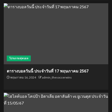
โปรแกรมฟุตบอล
ตารางบอลวันนี้ ประจำวันที่ 17 พฤษภาคม 2567
พฤษภาคม 16, 2024
admin_thesoccerwins