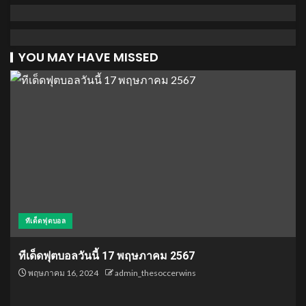
YOU MAY HAVE MISSED
ทีเด็ดฟุตบอล
ทีเด็ดฟุตบอลวันนี้ 17 พฤษภาคม 2567
พฤษภาคม 16, 2024
admin_thesoccerwins