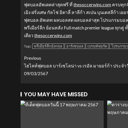
ฟุตบอลอัพเดตล่าสุดฟรี ที่
thesoccerwins.com
ครบทุกจั
เอิง ฝรั่งเศษ กัลโช่ อิตาลี่ ลาลีก้า สเปน บุนเดสลีก้า เยอร
ฟุตบอล อัพเดท ผลบอลสด ผลบอลล่าสุด โปรแกรมบอล ตา
พรีเมียร์ลีก ย้อนหลัง Full match premier league ทุกคู่ ทั้
เดียว
thesoccerwins.com
พรีเมียร์ลีกอังกฤษ
อาร์เซน่อล
เบรนท์ฟอร์ด
โปรแกรม
Tags:
Previous
ไฮไลท์ฟุตบอล บาร์เซโลน่า vs เรอัล มายอร์ก้า ประจำวั
09/03/2567
YOU MAY HAVE MISSED