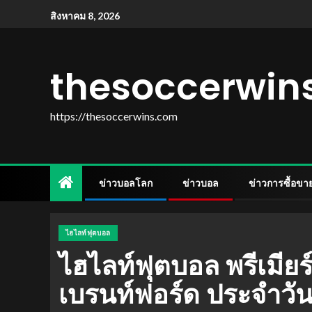
สิงหาคม 8, 2026
thesoccerwin
https://thesoccerwins.com
ข่าวบอลโลก
ข่าวบอล
ข่าวการซื้อขา
ไฮไลท์ฟุตบอล
ไฮไลท์ฟุตบอล พรีเมียร
เบรนท์ฟอร์ด ประจำวัน