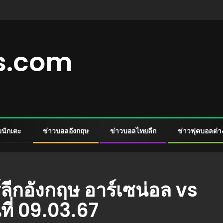
s.com
ยนักเตะ
ข่าวบอลอังกฤษ
ข่าวบอลไทยลีก
ข่าวฟุตบอลต่
์ลีกอังกฤษ อาร์เซน่อล vs
ที่ 09.03.67