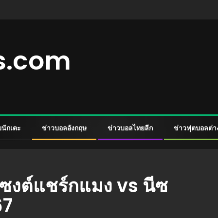
s.com
ยนักเตะ
ข่าวบอลอังกฤษ
ข่าวบอลไทยลีก
ข่าวฟุตบอลต่
ซงต์แชร์กแมง vs นีซ
67