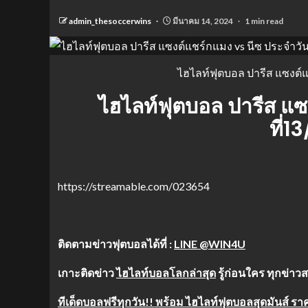
admin_thesoccerwins
มีนาคม 14, 2024
1 min read
ไฮไลท์ฟุตบอล ปารีส แซงต์แ
ไฮไลท์ฟุตบอล ปารีส แซ
ที่
https://streamable.com/023654
ติดตามข่าวฟุตบอลได้ที่ :
LINE @WIN4U
เกาะติดข่าว
ไฮไลท์บอลโลกล่าสุด
รู้ก่อนใคร ทุกข่า
ทีเด็ดบอลฟรีทุกวัน!
!
พร้อม ไฮไลท์ฟุตบอลสุดมันส์ ราค