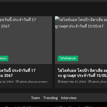
ุตบอล
ไฮไลท์ฟุตบอล
วันนี้ ประจำวันที่ 17
ไฮไลท์บอล โคปป้า อิตาเลีย อ
ม 2567
vs ยูเวนตุส ประจำวันที่ 15/05
 16, 2024
admin_thesoccerwins
พฤษภาคม 15, 2024
admin_thes
Team
Trending
Interview