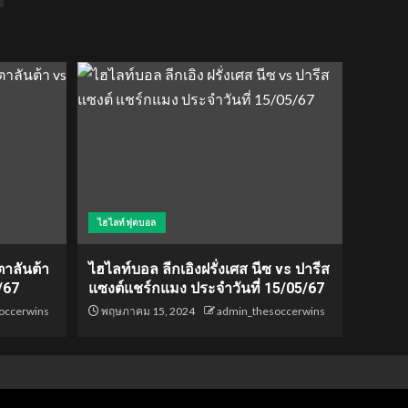
ไฮไลท์ฟุตบอล
ตาลันต้า
ไฮไลท์บอล ลีกเอิงฝรั่งเศส นีซ vs ปารีส
/67
แซงต์แชร์กแมง ประจำวันที่ 15/05/67
occerwins
พฤษภาคม 15, 2024
admin_thesoccerwins