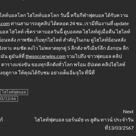
ลท์บอลโลก ไฮไลท์บอลโลก วันนี้ หรือกีฬาฟุตบอล ได้รับความ
s.com
ท่านสามารถดูคลิป ได้ตลอด 24 ชม. เรามีทีมงานที่ update
อล ไฮไลท์ เช็คราคาบอลวันนี้ ดูบอลสด ไฮไลท์คู่เมื่อคืน ไฮไลท์
 ย้อนหลัง ภาพชัด เก็บทุกไฮไลท์ สำคัญในเกม ดูไฮไลท์ย้อนหลัง
งหวะ คมชัด ลงไว ไม่พลาดทุกคู่ 5 ลีกดัง พรีเมียร์ลีก อังกฤษ ลีก
มัน ดูมันส์ที่
thesoccerwins.com
รวมไปถึง ข่าวฟุตบอล คลิป
รางแข่งขัน ของทุกลีกดังทั่วโลก พร้อม อัปเดต คลิปไฮไลท์
งฤดูกาล ให้คุณได้รับชม อย่างเต็มอิ่มจุใจ ที่นี่ที่
ไฮไลท์ฟุตบอล
 03/12/66
Next
ก้
ไฮไลท์ฟุตบอล บอร์นมัธ vs ลูตัน ทาวน์ ประจำวัน
ที่13/03/2567