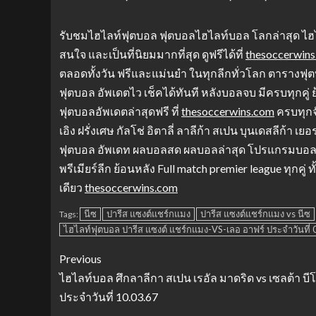
รับชมไฮไลท์ฟุตบอล ฟุตบอลไฮไลท์บอล โลกล่าสุด ไฮไ
สนใจ และเป็นที่นิยมมากที่สุด ดูฟรีได้ที่
thesoccerwin
ตลอดทั้งวัน ฟรีและแม่นยำ ในทุกลีกทั่วโลก ตารางฟุตบ
ฟุตบอล อัพเดตไว เช็คได้ทันที หลังบอลจบ มีครบทุกคู่
ฟุตบอลอัพเดตล่าสุดฟรี ที่
thesoccerwins.com
ครบทุกจั
เอิง ฝรั่งเศษ กัลโช่ อิตาลี่ ลาลีก้า สเปน บุนเดสลีก้า เยอร
ฟุตบอล อัพเดท ผลบอลสด ผลบอลล่าสุด โปรแกรมบอล ตา
พรีเมียร์ลีก ย้อนหลัง Full match premier league ทุกคู่ ทั้
เดียว
thesoccerwins.com
นีซ
ปารีส แซงต์แชร์กแมง
ปารีส แซงต์แชร์กแมง vs นีซ
Tags:
ไฮไลท์ฟุตบอล ปารีส แซงต์ แชร์กแมง-VS-เลอ อาฟร์ ประจำวันที่
Previous
ไฮไลท์บอล ศึกลาลีกา สเปน เรอัล มาดริด vs เซลต้า บีโ
ประจำวันที่ 10.03.67