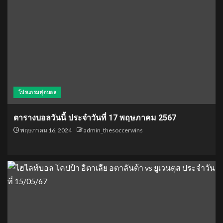
โปรแกรมฟุตบอล
ตารางบอลวันนี้ ประจำวันที่ 17 พฤษภาคม 2567
พฤษภาคม 16, 2024
admin_thesoccerwins