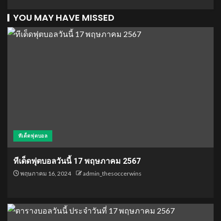
YOU MAY HAVE MISSED
ทีเด็ดฟุตบอล
ทีเด็ดฟุตบอลวันนี้ 17 พฤษภาคม 2567
พฤษภาคม 16, 2024
admin_thesoccerwins