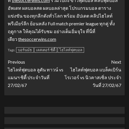
ที่
thesoccerwins.com
รวมไปถึง ข่าวฟุตบอล คลิปฟุตบอล
อัพเดท ผลบอลสด ผลบอลล่าสุด โปรแกรมบอล ตาราง
แข่งขัน ของทุกลีกดังทั่วโลก พร้อม อัปเดต คลิปไฮไลท์
พรีเมียร์ลีก ย้อนหลัง Full match premier league ทุกคู่ ทั้ง
ฤดูกาล ให้คุณได้รับชม อย่างเต็มอิ่มจุใจ ที่นี่ที่
เดียว
thesoccerwins.com
บอร์นมัธ
เลสเตอร์ ซิตี้
ไฮไลท์ฟุตบอล
Tags:
Previous
Next
ไฮไลท์ฟุตบอล ลูตัน ทาวน์ vs
ไฮไลท์ฟุตบอล แบล็คเบิร์น
แมนฯ ซิตี้ ประจำวันที่
โรเวอร์ vs นิวคาสเซิ่ล ประจำ
27/02/67
วันที่ 27/02/67