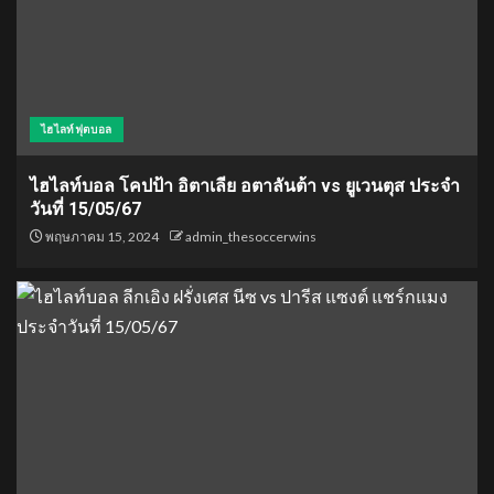
ไฮไลท์ฟุตบอล
ไฮไลท์บอล โคปป้า อิตาเลีย อตาลันต้า vs ยูเวนตุส ประจำ
วันที่ 15/05/67
พฤษภาคม 15, 2024
admin_thesoccerwins