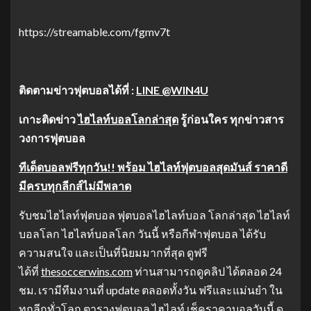
https://streamable.com/fgmv7t
ติดตามข่าวฟุตบอลได้ที่ :
LINE @WIN4U
เกาะติดข่าว
ไฮไลท์บอลโลกล่าสุด
รู้ก่อนใคร ทุกข่าวสาร
วงการฟุตบอล
ทีเด็ดบอลฟรีทุกวัน!
!
พร้อม ไฮไลท์ฟุตบอลสุดมันส์ ราคาดี
มีครบทุกลีกส์ไม่มีพลาด
รับชมไฮไลท์ฟุตบอล ฟุตบอลไฮไลท์บอล โลกล่าสุด ไฮไลท์
บอลโลก ไฮไลท์บอลโลก วันนี้ หรือกีฬาฟุตบอล ได้รับ
ความสนใจ และเป็นที่นิยมมากที่สุด ดูฟรี
ได้ที่
thesoccerwins.com
ท่านสามารถดูคลิป ได้ตลอด 24
ชม. เรามีทีมงานที่ update ตลอดทั้งวัน ฟรีและแม่นยำ ใน
ทุกลีกทั่วโลก ตารางฟุตบอล ไฮไลท์ เช็คราคาบอลวันนี้ ดู