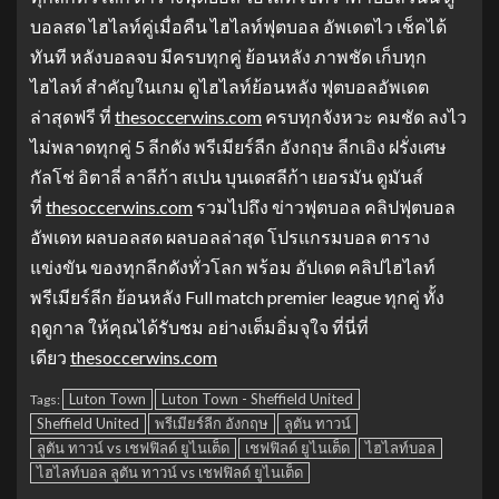
บอลสด ไฮไลท์คู่เมื่อคืน ไฮไลท์ฟุตบอล อัพเดตไว เช็คได้
ทันที หลังบอลจบ มีครบทุกคู่ ย้อนหลัง ภาพชัด เก็บทุก
ไฮไลท์ สำคัญในเกม ดูไฮไลท์ย้อนหลัง ฟุตบอลอัพเดต
ล่าสุดฟรี ที่
thesoccerwins.com
ครบทุกจังหวะ คมชัด ลงไว
ไม่พลาดทุกคู่ 5 ลีกดัง พรีเมียร์ลีก อังกฤษ ลีกเอิง ฝรั่งเศษ
กัลโช่ อิตาลี่ ลาลีก้า สเปน บุนเดสลีก้า เยอรมัน ดูมันส์
ที่
thesoccerwins.com
รวมไปถึง ข่าวฟุตบอล คลิปฟุตบอล
อัพเดท ผลบอลสด ผลบอลล่าสุด โปรแกรมบอล ตาราง
แข่งขัน ของทุกลีกดังทั่วโลก พร้อม อัปเดต คลิปไฮไลท์
พรีเมียร์ลีก ย้อนหลัง Full match premier league ทุกคู่ ทั้ง
ฤดูกาล ให้คุณได้รับชม อย่างเต็มอิ่มจุใจ ที่นี่ที่
เดียว
thesoccerwins.com
Luton Town
Luton Town - Sheffield United
Tags:
Sheffield United
พรีเมียร์ลีก อังกฤษ
ลูตัน ทาวน์
ลูตัน ทาวน์ vs เชฟฟิลด์ ยูไนเต็ด
เชฟฟิลด์ ยูไนเต็ด
ไฮไลท์บอล
ไฮไลท์บอล ลูตัน ทาวน์ vs เชฟฟิลด์ ยูไนเต็ด