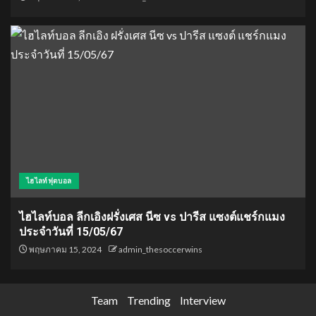
ไฮไลท์ฟุตบอล
ไฮไลท์บอล ลีกเอิงฝรั่งเศส นีซ vs ปารีส แซงต์แชร์กแมง
ประจำวันที่ 15/05/67
พฤษภาคม 15, 2024
admin_thesoccerwins
Team
Trending
Interview