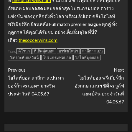
ที่
thesoccerwins.com
รวมไปถึง ข่าวฟุตบอล คลิปฟุตบอล
อัพเดท ผลบอลสด ผลบอลล่าสุด โปรแกรมบอล ตาราง
แข่งขัน ของทุกลีกดังทั่วโลก พร้อม อัปเดต คลิปไฮไลท์
พรีเมียร์ลีก ย้อนหลัง Full match premier league ทุกคู่ ทั้ง
ฤดูกาล ให้คุณได้รับชม อย่างเต็มอิ่มจุใจ ที่นี่ที่
เดียว
thesoccerwins.com
คิโรน่า
ทีเด็ดฟุตบอล
บาร์เซโลน่า
ลาลีกา สเปน
Tags:
วิเคราะห์บอลวันนี้
โปรแกรมฟุตบอล
ไฮไลท์ฟุตบอล
Previous
Next
ไฮไลท์บอล ลาลีกา สเปน มา
ไฮไลท์บอล พรีเมียร์ลีก
ยอร์ก้า vs แอตฯ มาดริด
อังกฤษ แมนฯ ซิตี้ vs วูล์ฟ
ประจำวันที่ 04.05.67
แฮมป์ตัน ประจำวันที่
04.05.67