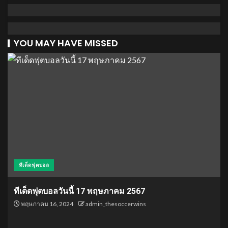
YOU MAY HAVE MISSED
ทีเด็ดฟุตบอล
ทีเด็ดฟุตบอลวันนี้ 17 พฤษภาคม 2567
พฤษภาคม 16, 2024
admin_thesoccerwins