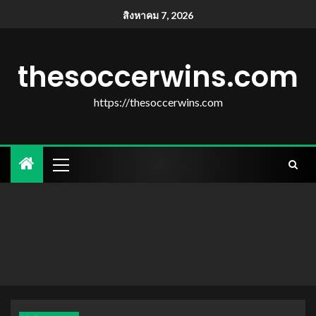
สิงหาคม 7, 2026
thesoccerwins.com
https://thesoccerwins.com