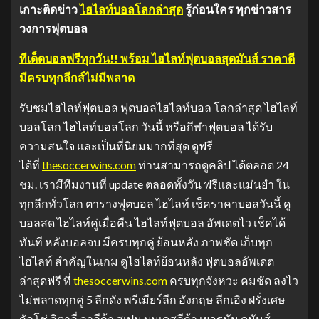
เกาะติดข่าว
ไฮไลท์บอลโลกล่าสุด
รู้ก่อนใคร ทุกข่าวสาร
วงการฟุตบอล
ทีเด็ดบอลฟรีทุกวัน!
!
พร้อม ไฮไลท์ฟุตบอลสุดมันส์ ราคาดี
มีครบทุกลีกส์ไม่มีพลาด
รับชมไฮไลท์ฟุตบอล ฟุตบอลไฮไลท์บอล โลกล่าสุด ไฮไลท์
บอลโลก ไฮไลท์บอลโลก วันนี้ หรือกีฬาฟุตบอล ได้รับ
ความสนใจ และเป็นที่นิยมมากที่สุด ดูฟรี
ได้ที่
thesoccerwins.com
ท่านสามารถดูคลิป ได้ตลอด 24
ชม. เรามีทีมงานที่ update ตลอดทั้งวัน ฟรีและแม่นยำ ใน
ทุกลีกทั่วโลก ตารางฟุตบอล ไฮไลท์ เช็คราคาบอลวันนี้ ดู
บอลสด ไฮไลท์คู่เมื่อคืน ไฮไลท์ฟุตบอล อัพเดตไว เช็คได้
ทันที หลังบอลจบ มีครบทุกคู่ ย้อนหลัง ภาพชัด เก็บทุก
ไฮไลท์ สำคัญในเกม ดูไฮไลท์ย้อนหลัง ฟุตบอลอัพเดต
ล่าสุดฟรี ที่
thesoccerwins.com
ครบทุกจังหวะ คมชัด ลงไว
ไม่พลาดทุกคู่ 5 ลีกดัง พรีเมียร์ลีก อังกฤษ ลีกเอิง ฝรั่งเศษ
กัลโช่ อิตาลี่ ลาลีก้า สเปน บุนเดสลีก้า เยอรมัน ดูมันส์