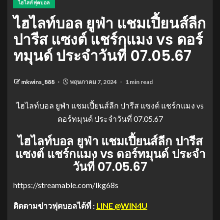
ไฮไลท์ฟุตบอล
ไฮไลท์บอล ยูฟ่า แชมเปี้ยนส์ลีก
ปารีส แซงต์ แชร์กแมง vs ดอร์
ทมุนด์ ประจำวันที่ 07.05.67
mkwins_888
พฤษภาคม 7, 2024
1 min read
ไฮไลท์บอล ยูฟ่า แชมเปี้ยนส์ลีก ปารีส แซงต์ แชร์กแมง vs
ดอร์ทมุนด์ ประจำวันที่ 07.05.67
ไฮไลท์บอล ยูฟ่า แชมเปี้ยนส์ลีก ปารีส
แซงต์ แชร์กแมง vs ดอร์ทมุนด์ ประจำ
วันที่ 07.05.67
https://streamable.com/lkg68s
ติดตามข่าวฟุตบอลได้ที่ :
LINE @WIN4U