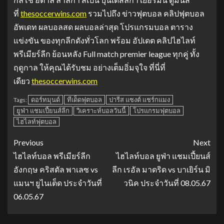
ที่
thesoccerwins.com
รวมไปถึง ข่าวฟุตบอล คลิปฟุตบอล
อัพเดท ผลบอลสด ผลบอลล่าสุด โปรแกรมบอล ตาราง
แข่งขัน ของทุกลีกดังทั่วโลก พร้อม อัปเดต คลิปไฮไลท์
พรีเมียร์ลีก ย้อนหลัง Full match premier league ทุกคู่ ทั้ง
ฤดูกาล ให้คุณได้รับชม อย่างเต็มอิ่มจุใจ ที่นี่ที่
เดียว
thesoccerwins.com
ดอร์ทมุนด์
ทีเด็ดฟุตบอล
ปารีส แซงต์ แชร์กแมง
Tags:
ยูฟ่า แชมเปี้ยนส์ลีก
วิเคราะห์บอลวันนี้
โปรแกรมฟุตบอล
ไฮไลท์ฟุตบอล
Previous
Next
ไฮไลท์บอล พรีเมียร์ลีก
ไฮไลท์บอล ยูฟ่า แชมเปี้ยนส์
อังกฤษ คริสตัล พาเลซ vs
ลีก เรอัล มาดริด vs บาเยิร์น มิ
แมนฯ ยูไนเต็ด ประจำวันที่
วนิค ประจำวันที่ 08.05.67
06.05.67