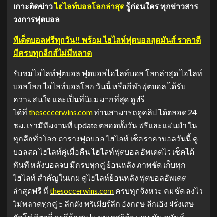
เกาะติดข่าว
ไฮไลท์บอลโลกล่าสุด
รู้ก่อนใคร ทุกข่าวสาร
วงการฟุตบอล
ทีเด็ดบอลฟรีทุกวัน!
!
พร้อม ไฮไลท์ฟุตบอลสุดมันส์ ราคาดี
มีครบทุกลีกส์ไม่มีพลาด
รับชมไฮไลท์ฟุตบอล ฟุตบอลไฮไลท์บอล โลกล่าสุด ไฮไลท์
บอลโลก ไฮไลท์บอลโลก วันนี้ หรือกีฬาฟุตบอล ได้รับ
ความสนใจ และเป็นที่นิยมมากที่สุด ดูฟรี
ได้ที่
thesoccerwins.com
ท่านสามารถดูคลิป ได้ตลอด 24
ชม. เรามีทีมงานที่ update ตลอดทั้งวัน ฟรีและแม่นยำ ใน
ทุกลีกทั่วโลก ตารางฟุตบอล ไฮไลท์ เช็คราคาบอลวันนี้ ดู
บอลสด ไฮไลท์คู่เมื่อคืน ไฮไลท์ฟุตบอล อัพเดตไว เช็คได้
ทันที หลังบอลจบ มีครบทุกคู่ ย้อนหลัง ภาพชัด เก็บทุก
ไฮไลท์ สำคัญในเกม ดูไฮไลท์ย้อนหลัง ฟุตบอลอัพเดต
ล่าสุดฟรี ที่
thesoccerwins.com
ครบทุกจังหวะ คมชัด ลงไว
ไม่พลาดทุกคู่ 5 ลีกดัง พรีเมียร์ลีก อังกฤษ ลีกเอิง ฝรั่งเศษ
กัลโช่ อิตาลี่ ลาลีก้า สเปน บุนเดสลีก้า เยอรมัน ดูมันส์