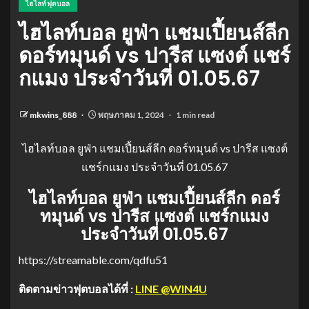
ไฮไลท์ฟุตบอล
ไฮไลท์บอล ยูฟ่า แชมเปี้ยนส์ลีก
ดอร์ทมุนด์ vs ปารีส แซงต์ แชร์
กแมง ประจำวันที่ 01.05.67
mkwins_888
พฤษภาคม 1, 2024
1 min read
ไฮไลท์บอล ยูฟ่า แชมเปี้ยนส์ลีก ดอร์ทมุนด์ vs ปารีส แซงต์
แชร์กแมง ประจำวันที่ 01.05.67
ไฮไลท์บอล ยูฟ่า แชมเปี้ยนส์ลีก ดอร์
ทมุนด์ vs ปารีส แซงต์ แชร์กแมง
ประจำวันที่ 01.05.67
https://streamable.com/qdfu51
ติดตามข่าวฟุตบอลได้ที่ :
LINE @WIN4U