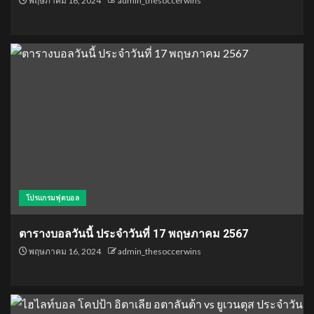
พฤษภาคม 16, 2024
admin_thesoccerwins
โปรแกรมฟุตบอล
ตารางบอลวันนี้ ประจำวันที่ 17 พฤษภาคม 2567
พฤษภาคม 16, 2024
admin_thesoccerwins