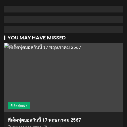
YOU MAY HAVE MISSED
ทีเด็ดฟุตบอล
ทีเด็ดฟุตบอลวันนี้ 17 พฤษภาคม 2567