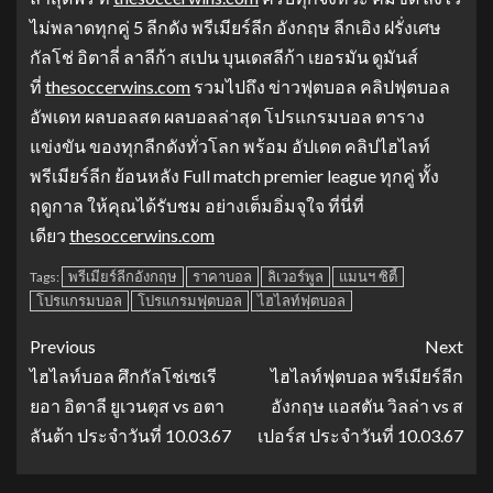
ไม่พลาดทุกคู่ 5 ลีกดัง พรีเมียร์ลีก อังกฤษ ลีกเอิง ฝรั่งเศษ
กัลโช่ อิตาลี่ ลาลีก้า สเปน บุนเดสลีก้า เยอรมัน ดูมันส์
ที่
thesoccerwins.com
รวมไปถึง ข่าวฟุตบอล คลิปฟุตบอล
อัพเดท ผลบอลสด ผลบอลล่าสุด โปรแกรมบอล ตาราง
แข่งขัน ของทุกลีกดังทั่วโลก พร้อม อัปเดต คลิปไฮไลท์
พรีเมียร์ลีก ย้อนหลัง Full match premier league ทุกคู่ ทั้ง
ฤดูกาล ให้คุณได้รับชม อย่างเต็มอิ่มจุใจ ที่นี่ที่
เดียว
thesoccerwins.com
พรีเมียร์ลีกอังกฤษ
ราคาบอล
ลิเวอร์พูล
แมนฯ ซิตี้
Tags:
โปรแกรมบอล
โปรแกรมฟุตบอล
ไฮไลท์ฟุตบอล
Previous
Next
ไฮไลท์บอล ศึกกัลโช่เซเรี
ไฮไลท์ฟุตบอล พรีเมียร์ลีก
ยอา อิตาลี ยูเวนตุส vs อตา
อังกฤษ แอสตัน วิลล่า vs ส
ลันต้า ประจำวันที่ 10.03.67
เปอร์ส ประจำวันที่ 10.03.67