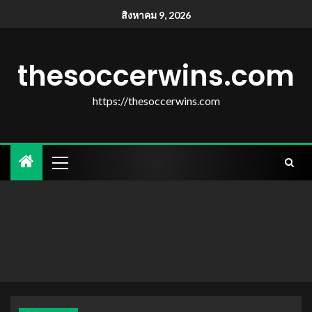
สิงหาคม 9, 2026
thesoccerwins.com
https://thesoccerwins.com