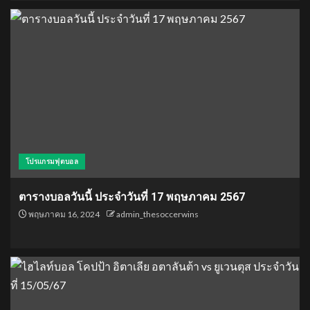
โปรแกรมฟุตบอล
ตารางบอลวันนี้ ประจำวันที่ 17 พฤษภาคม 2567
พฤษภาคม 16, 2024
admin_thesoccerwins