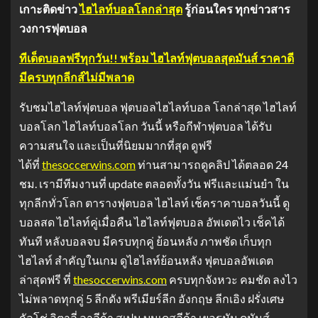
เกาะติดข่าว
ไฮไลท์บอลโลกล่าสุด
รู้ก่อนใคร ทุกข่าวสาร
วงการฟุตบอล
ทีเด็ดบอลฟรีทุกวัน!
!
พร้อม ไฮไลท์ฟุตบอลสุดมันส์ ราคาดี
มีครบทุกลีกส์ไม่มีพลาด
รับชมไฮไลท์ฟุตบอล ฟุตบอลไฮไลท์บอล โลกล่าสุด ไฮไลท์
บอลโลก ไฮไลท์บอลโลก วันนี้ หรือกีฬาฟุตบอล ได้รับ
ความสนใจ และเป็นที่นิยมมากที่สุด ดูฟรี
ได้ที่
thesoccerwins.com
ท่านสามารถดูคลิป ได้ตลอด 24
ชม. เรามีทีมงานที่ update ตลอดทั้งวัน ฟรีและแม่นยำ ใน
ทุกลีกทั่วโลก ตารางฟุตบอล ไฮไลท์ เช็คราคาบอลวันนี้ ดู
บอลสด ไฮไลท์คู่เมื่อคืน ไฮไลท์ฟุตบอล อัพเดตไว เช็คได้
ทันที หลังบอลจบ มีครบทุกคู่ ย้อนหลัง ภาพชัด เก็บทุก
ไฮไลท์ สำคัญในเกม ดูไฮไลท์ย้อนหลัง ฟุตบอลอัพเดต
ล่าสุดฟรี ที่
thesoccerwins.com
ครบทุกจังหวะ คมชัด ลงไว
ไม่พลาดทุกคู่ 5 ลีกดัง พรีเมียร์ลีก อังกฤษ ลีกเอิง ฝรั่งเศษ
กัลโช่ อิตาลี่ ลาลีก้า สเปน บุนเดสลีก้า เยอรมัน ดูมันส์