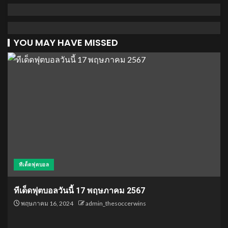
YOU MAY HAVE MISSED
ทีเด็ดฟุตบอล
ทีเด็ดฟุตบอลวันนี้ 17 พฤษภาคม 2567
พฤษภาคม 16, 2024
admin_thesoccerwins