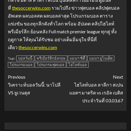
ที่
thesoccerwins.com
รวมไปถึง ข่าวฟุตบอล คลิปฟุตบอล
อัพเดท ผลบอลสด ผลบอลล่าสุด โปรแกรมบอล ตาราง
แข่งขัน ของทุกลีกดังทั่วโลก พร้อม อัปเดต คลิปไฮไลท์
พรีเมียร์ลีก ย้อนหลัง Full match premier league ทุกคู่ ทั้ง
ฤดูกาล ให้คุณได้รับชม อย่างเต็มอิ่มจุใจ ที่นี่ที่
เดียว
thesoccerwins.com
บอลวันนี้
พรีเมียร์ลีกอังกฤษ
แมนฯ ซิตี้
แมนฯ ยูไนเต็ด
Tags:
โปรแกรมบอล
โปรแกรมฟุตบอล
ไฮไลท์บอล
Previous
Next
วิเคราะห์บอลวันนี้: นาโปลี
ไฮไลท์บอล ลาลีกา สเปน
VS ยูเวนตุส
แอตฯ มาดริด vs เรอัล เบติส
ประจำวันที่ 03.03.67