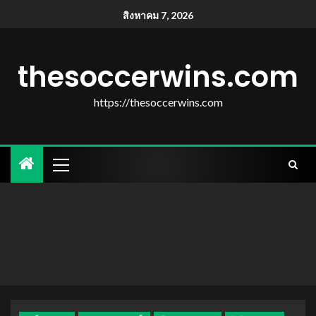
สิงหาคม 7, 2026
thesoccerwins.com
https://thesoccerwins.com