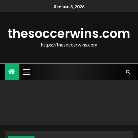
สิงหาคม 8, 2026
thesoccerwins.com
https://thesoccerwins.com