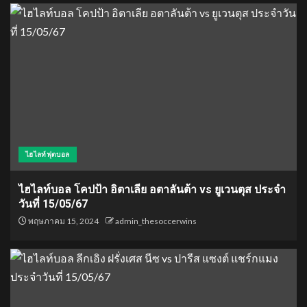
ไฮไลท์ฟุตบอล
ไฮไลท์บอล โคปป้า อิตาเลีย อตาลันต้า vs ยูเวนตุส ประจำ
วันที่ 15/05/67
พฤษภาคม 15, 2024
admin_thesoccerwins