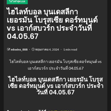
ไฮไลท์ฟุตบอล
ไฮไลท์บอล บุนเดสลีกา
เยอรมัน โบรุสเซีย ดอร์ทมุนด์
vs เอาก์สบวร์ก ประจำวันที่
04.05.67
mkwins_888
พฤษภาคม 4, 2024
1 min read
ไฮไลท์บอล บุนเดสลีกา เยอรมัน โบรุสเซีย ดอร์ทมุนด์ vs
เอาก์สบวร์ก ประจำวันที่ 04.05.67
ไฮไลท์บอล บุนเดสลีกา เยอรมัน โบรุส
เซีย ดอร์ทมุนด์ vs เอาก์สบวร์ก ประจำ
วันที่ 04.05.67