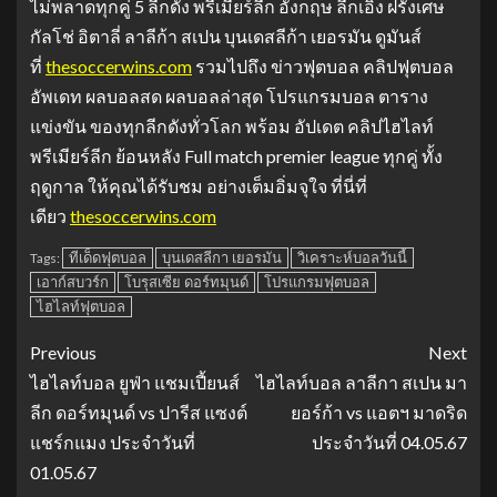
ไม่พลาดทุกคู่ 5 ลีกดัง พรีเมียร์ลีก อังกฤษ ลีกเอิง ฝรั่งเศษ
กัลโช่ อิตาลี่ ลาลีก้า สเปน บุนเดสลีก้า เยอรมัน ดูมันส์
ที่
thesoccerwins.com
รวมไปถึง ข่าวฟุตบอล คลิปฟุตบอล
อัพเดท ผลบอลสด ผลบอลล่าสุด โปรแกรมบอล ตาราง
แข่งขัน ของทุกลีกดังทั่วโลก พร้อม อัปเดต คลิปไฮไลท์
พรีเมียร์ลีก ย้อนหลัง Full match premier league ทุกคู่ ทั้ง
ฤดูกาล ให้คุณได้รับชม อย่างเต็มอิ่มจุใจ ที่นี่ที่
เดียว
thesoccerwins.com
ทีเด็ดฟุตบอล
บุนเดสลีกา เยอรมัน
วิเคราะห์บอลวันนี้
Tags:
เอาก์สบวร์ก
โบรุสเซีย ดอร์ทมุนด์
โปรแกรมฟุตบอล
ไฮไลท์ฟุตบอล
Previous
Next
ไฮไลท์บอล ยูฟ่า แชมเปี้ยนส์
ไฮไลท์บอล ลาลีกา สเปน มา
ลีก ดอร์ทมุนด์ vs ปารีส แซงต์
ยอร์ก้า vs แอตฯ มาดริด
แชร์กแมง ประจำวันที่
ประจำวันที่ 04.05.67
01.05.67