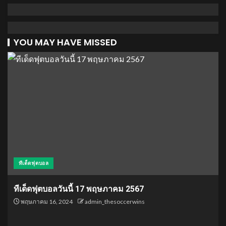
YOU MAY HAVE MISSED
ทีเด็ดฟุตบอล
ทีเด็ดฟุตบอลวันนี้ 17 พฤษภาคม 2567
พฤษภาคม 16, 2024
admin_thesoccerwins