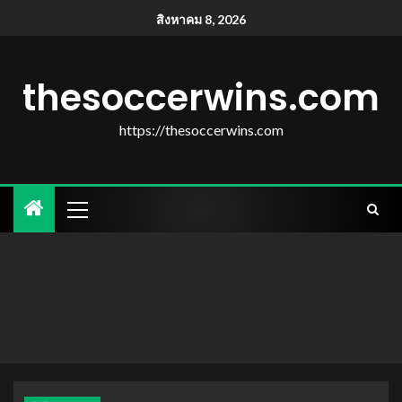
สิงหาคม 8, 2026
thesoccerwins.com
https://thesoccerwins.com