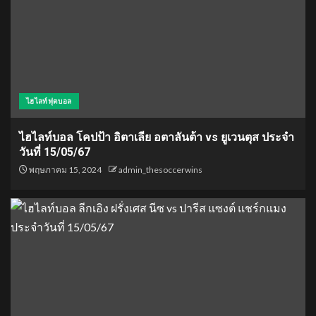
ไฮไลท์ฟุตบอล
ไฮไลท์บอล โคปป้า อิตาเลีย อตาลันต้า vs ยูเวนตุส ประจำ
วันที่ 15/05/67
พฤษภาคม 15, 2024
admin_thesoccerwins