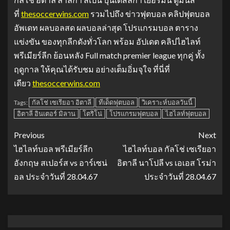
ที่
thesoccerwins.com
รวมไปถึง ข่าวฟุตบอล คลิปฟุตบอล
อัพเดท ผลบอลสด ผลบอลล่าสุด โปรแกรมบอล ตาราง
แข่งขัน ของทุกลีกดังทั่วโลก พร้อม อัปเดต คลิปไฮไลท์
พรีเมียร์ลีก ย้อนหลัง Full match premier league ทุกคู่ ทั้ง
ฤดูกาล ให้คุณได้รับชม อย่างเต็มอิ่มจุใจ ที่นี่ที่
เดียว
thesoccerwins.com
กัลโช่ เซเรียอา อิตาลี
ทีเด็ดฟุตบอล
วิเคราะห์บอลวันนี้
Tags:
อิตาลี อินเตอร์ มิลาน
โตริโน่
โปรแกรมฟุตบอล
ไฮไลท์ฟุตบอล
Previous
Next
ไฮไลท์บอล พรีเมียร์ลีก
ไฮไลท์บอล กัลโช่ เซเรียอา
อังกฤษ สเปอร์ส vs อาร์เซน่
อิตาลี นาโปลี vs เอเอส โรม่า
อล ประจำวันที่ 28.04.67
ประจำวันที่ 28.04.67