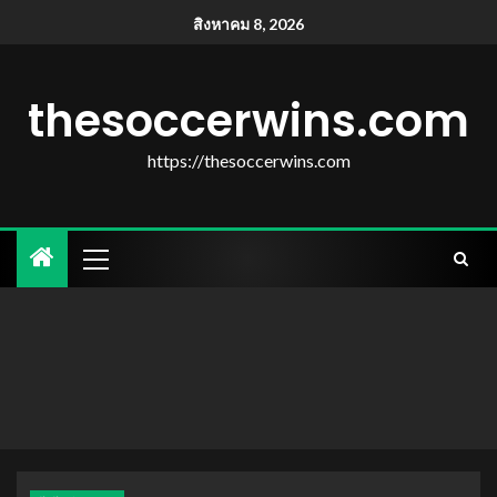
สิงหาคม 8, 2026
thesoccerwins.com
https://thesoccerwins.com