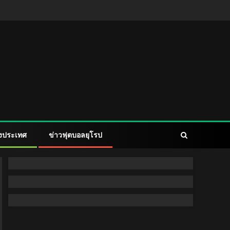
างประเทศ
ข่าวฟุตบอลยุโรป