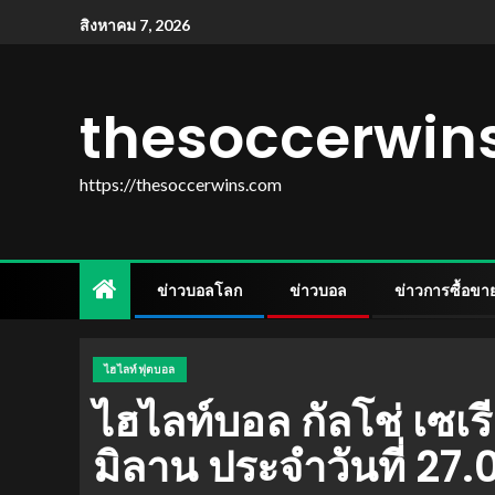
สิงหาคม 7, 2026
thesoccerwin
https://thesoccerwins.com
ข่าวบอลโลก
ข่าวบอล
ข่าวการซื้อขา
ไฮไลท์ฟุตบอล
ไฮไลท์บอล กัลโช่ เซเรี
มิลาน ประจำวันที่ 27.