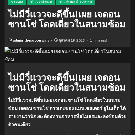
ข่าวบอล
ข่าวบอลอังกฤษ
ข่าวฟุตบอลต่างประเทศ
ไม่มีวี่เเววจะดีขึ้น!เผย เจดอน
ซานโช่ โดดเดี่ยวในสนามซ้อม
admin_thesoccerwins
ตุลาคม 19, 2023
1 min read
ไม่มีวี่เเววจะดีขึ้น!เผย เจดอน
ซานโช่ โดดเดี่ยวในสนามซ้อม
ไม่มีวี่เเววจะดีขึ้น!เผย เจดอน ซานโช่ โดดเดี่ยวในสนาม
ซ้อม เจดอน ซานโช่ ดาวเตะของ แมนเชสเตอร์ ยูไนเต็ด ได้
รายงานว่านักเตะต้องทานอาหารที่สโมสรและลงซ้อมด้วย
ตัวคนเดียว