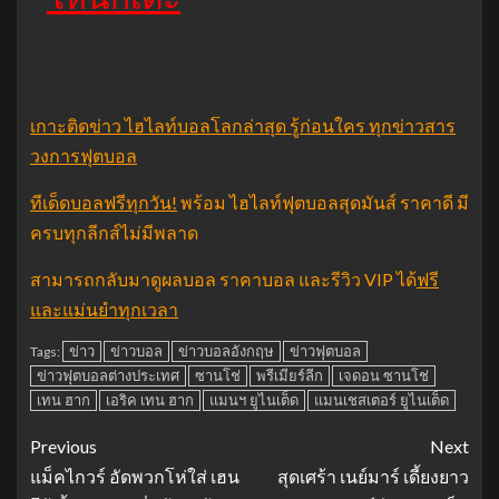
เกาะติดข่าว ไฮไลท์บอลโลกล่าสุด รู้ก่อนใคร ทุกข่าวสาร
วงการฟุตบอล
ทีเด็ดบอลฟรีทุกวัน!
พร้อม ไฮไลท์ฟุตบอลสุดมันส์ ราคาดี มี
ครบทุกลีกส์ไม่มีพลาด
สามารถกลับมาดูผลบอล ราคาบอล และรีวิว VIP ได้
ฟรี
และแม่นยำทุกเวลา
ข่าว
ข่าวบอล
ข่าวบอลอังกฤษ
ข่าวฟุตบอล
Tags:
ข่าวฟุตบอลต่างประเทศ
ซานโช่
พรีเมียร์ลีก
เจดอน ซานโช่
เทน ฮาก
เอริค เทน ฮาก
แมนฯ ยูไนเต็ด
แมนเชสเตอร์ ยูไนเต็ด
Previous
Next
แม็คไกวร์ อัดพวกโห่ใส่ เฮน
สุดเศร้า เนย์มาร์ เดี้ยงยาว