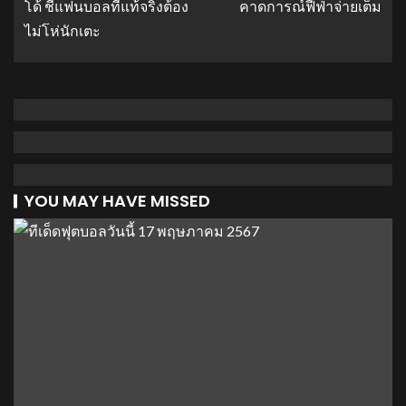
โด้ ชี้แฟนบอลที่แท้จริงต้อง
คาดการณ์ฟีฟ่าจ่ายเต็ม
ไม่โห่นักเตะ
YOU MAY HAVE MISSED