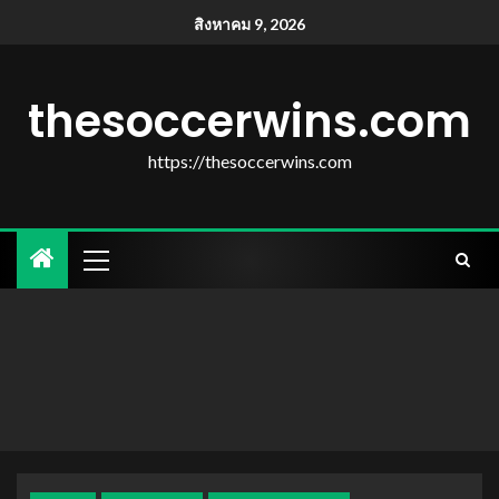
สิงหาคม 9, 2026
thesoccerwins.com
https://thesoccerwins.com