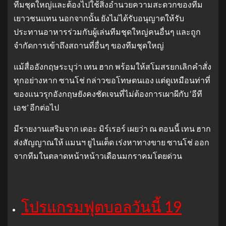
ทีมชุดใหญ่และต้องไปใช้สิ่งอำนวยความสะดวกของทีม
เยาวชนแทน นอกจากนั้น ยังไม่ได้รับอนุญาตให้รับ
ประทานอาหารร่วมกับผู้เล่นทีมชุดใหญ่คนอื่นๆ และถูก
จำกัดการเข้าถึงสถานที่อื่นๆ ของทีมชุดใหญ่
แม้สื่ออังกฤษระบุว่า เทน ฮาก พร้อมให้สโมสรยกเลิกคำสั่ง
ทุกอย่างหาก ซานโช่ กล่าวขอโทษตนเอง แต่ดูเหมือนท่าที่
ของแนวรุกอังกฤษยังคงชัดเจนที่ไม่ต้องการเผาผีกับ ‘อีที
เอช’ อีกต่อไป
มีรายงานเสริมจาก เดอะ มิร์เรอร์ เผยว่า ณ ตอนนี้ เทน ฮาก
ส่งสัญญาณให้ แมนฯ ยูไนเต็ด เร่งหาทางขาย ซานโช่ ออก
จากทีมในตลาดหน้าหน้าวเดือนมกราคมโดยด่วน
โปรแกรมฟุตบอลวันนี้ 19