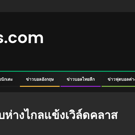
s.com
ยนักเตะ
ข่าวบอลอังกฤษ
ข่าวบอลไทยลีก
ข่าวฟุตบอลต่
ับห่างไกลแข้งเวิล์ดคลาส