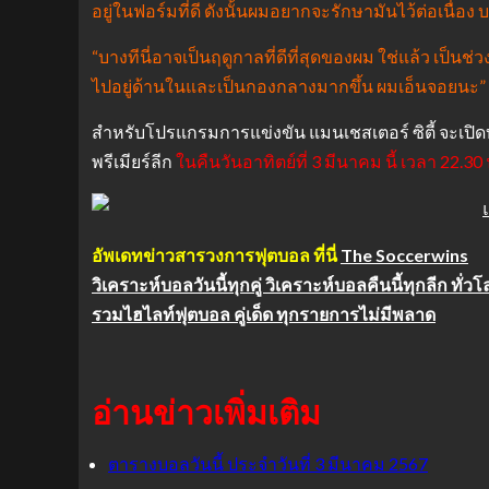
อยู่ในฟอร์มที่ดี ดังนั้นผมอยากจะรักษามันไว้ต่อเนื่อง 
“บางทีนี่อาจเป็นฤดูกาลที่ดีที่สุดของผม ใช่แล้ว เป็นช่ว
ไปอยู่ด้านในและเป็นกองกลางมากขึ้น ผมเอ็นจอยนะ”
สำหรับโปรแกรมการแข่งขัน แมนเชสเตอร์ ซิตี้ จะเปิดบ
พรีเมียร์ลีก
ในคืนวันอาทิตย์ที่ 3 มีนาคม นี้ เวลา 22.30 
อัพเดทข่าวสารวงการฟุตบอล ที่นี่
The Soccerwins
วิเคราะห์บอลวันนี้ทุกคู่ วิเคราะห์บอลคืนนี้ทุกลีก ทั่ว
รวมไฮไลท์ฟุตบอล คู่เด็ด ทุกรายการไม่มีพลาด
อ่านข่าวเพิ่มเติม
ตารางบอลวันนี้ ประจำวันที่ 3 มีนาคม 2567