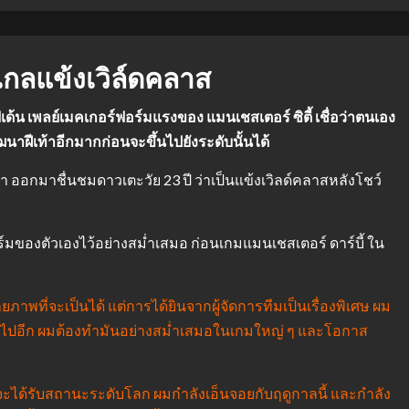
งไกลแข้งเวิล์ดคลาส
เด้น เพลย์เมคเกอร์ฟอร์มแรงของ แมนเชสเตอร์ ซิตี้ เชื่อว่าตนเอง
นาฝีเท้าอีกมากก่อนจะขึ้นไปยังระดับนั้นได้
ฟ้า ออกมาชื่นชมดาวเตะวัย 23 ปี ว่าเป็นแข้งเวิลด์คลาสหลังโชว์
ร์มของตัวเองไว้อย่างสม่ำเสมอ ก่อนเกมแมนเชสเตอร์ ดาร์บี้ ใน
ยภาพที่จะเป็นได้ แต่การได้ยินจากผู้จัดการทีมเป็นเรื่องพิเศษ ผม
งขึ้นไปอีก ผมต้องทำมันอย่างสม่ำเสมอในเกมใหญ่ ๆ และโอกาส
ณจะได้รับสถานะระดับโลก ผมกำลังเอ็นจอยกับฤดูกาลนี้ และกำลัง