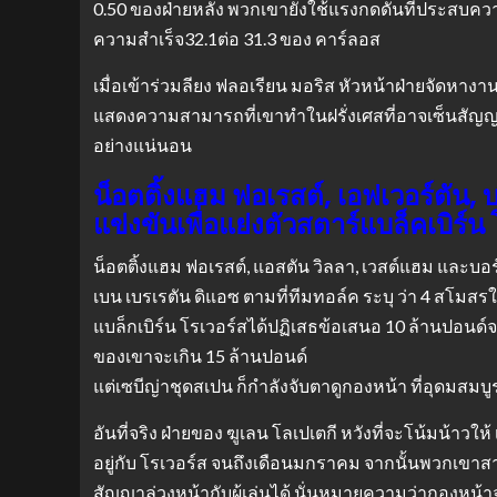
0.50 ของฝ่ายหลัง พวกเขายังใช้แรงกดดันที่ประสบความส
ความสำเร็จ32.1ต่อ 31.3 ของ คาร์ลอส
เมื่อเข้าร่วมลียง ฟลอเรียน มอริส หัวหน้าฝ่ายจัดหางา
แสดงความสามารถที่เขาทำในฝรั่งเศสที่อาจเซ็นสัญญาก
อย่างแน่นอน
น็อตติ้งแฮม ฟอเรสต์, เอฟเวอร์ตัน, 
แข่งขันเพื่อแย่งตัวสตาร์แบล็คเบิร์น
น็อตติ้งแฮม ฟอเรสต์, แอสตัน วิลลา, เวสต์แฮม และบ
เบน เบรเรตัน ดิแอซ ตามที่ทีมทอล์ค ระบุ ว่า 4 สโมสร
แบล็กเบิร์น โรเวอร์สได้ปฏิเสธข้อเสนอ 10 ล้านปอนด์
ของเขาจะเกิน 15 ล้านปอนด์
แต่เซบีญ่าชุดสเปน ก็กำลังจับตาดูกองหน้า ที่อุดมสมบู
อันที่จริง ฝ่ายของ ฆูเลน โลเปเตกี หวังที่จะโน้มน้าวให้
อยู่กับ โรเวอร์ส จนถึงเดือนมกราคม จากนั้นพวกเขา
สัญญาล่วงหน้ากับผู้เล่นได้ นั่นหมายความว่ากองหน้าจ