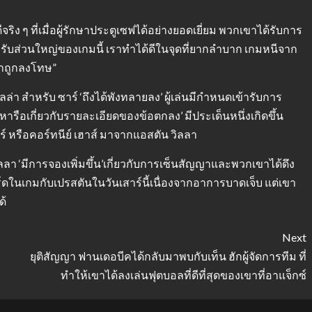
ิง ๆ ที่เมื่อผู้รักษาประตูเซฟได้อย่างยอดเยี่ยม พวกเขาได้รับการ
รับส่วนใหญ่ของเกมนี้ เราทำได้ดีในจุดที่ยากลำบาก เกมหนีจาก
เราถูกลงโทษ”
า สำหรับ ซาร์ ‘ถึงได้พังทลายลง’ ผู้เล่นมีกำหนดเข้ารับการ
ิ่มหารือเกี่ยวกับรายละเอียดของข้อตกลง’ มีประเด็นหนึ่งเกิดขึ้น
์ หรือคอร์ทนีย์ เฮาส์ มาจากแอสตัน วิลลา
ลลา ‘มีการจองเพิ่มขึ้น’เกี่ยวกับการเซ็นสัญญาและพวกเขาได้ดึง
์ดในเกมกับเปรสตันในวันเสาร์นี้เนื่องจากอาการบาดเจ็บ แต่เขา
ด้
Next
ยุติสัญญา ฟานเดอบีคได้กลับมาพบกับเท็น ฮักผู้จัดการทีม ที่
ทําให้เขาได้ลงเล่นฟุตบอลที่ดีที่สุดของเขาที่อาแจ็กซ์