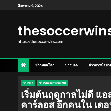
สิงหาคม 9, 2026
thesoccerwin
https://thesoccerwins.com
ข่าวบอลโลก
ข่าวบอล
ข่าวการซื้อขา
ข่าวบอล
ข่าวฟุตบอลต่างประเทศ
เริ่มต้นฤดูกาลไม่ดี แ
คาร์ลอส อีกคนใน เดอ