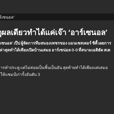
ตุผลเดียวทำได้แค่เจ๊า ‘อาร์เซนอล’
าร์เซนอล’ เป๊ป ผู้จัดการทีมสมองเพชรของ แมนเชสเตอร์ ซิตี้ เผยการ
์ล่าสุดทำได้เพียงเปิดบ้านเสมอ อาร์เซน่อล 0-0 ที่สนามเอติฮัด สเต
ำประตู แต่ไม่ค่อยเป็นชิ้นเป็นอัน สุดท้ายทำได้เพียงแค่เสมอ
้แชมป์เก่ารั้งอันดับ 3