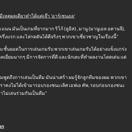
แนน มันเป็นเกมที่ยากมาก ริโก้ (ลูอิส) , มานู (มานูเอล อคานจี),
ึ่งแรก และไล่กดดันได้ดีจริงๆ พวกเขาเชี่ยวชาญในเรื่องนี้”
ตะชั้นยอดในการเล่นเกมรับ พวกเขาเล่นเกมรับได้อย่างแข็งแกร่ง
ยอดเยี่ยมมากๆ มีการจัดการที่ดี และนักเตะที่ทำผลงานโดดเด่น แต่
มพูดถึงการเล่นเป็นทีม มันน่าเศร้า ผมรู้จักลูกทีมของผม พวกเขา
 เราคงไม่ได้เข้ามารอบรองชนะเลิศ เอฟเอ คัพ, รอบก่อนรองชนะ
เราไม่เล่นร่วมกันเป็นทีม”
โลก