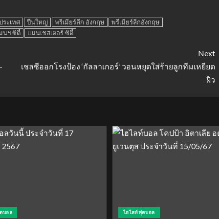
งประเทศ
ปืนใหญ่
พรีเมียร์ลีก อังกฤษ
พรีเมียร์ลีกอังกฤษ
นฯ ซิตี้
แมนเชสเตอร์ ซิตี้
Next
-
เชลซีออกโรงป้อง ‘กัลลาเกอร์’ วอนหยุดใส่ร้ายลูกทีมเหยียด
ผิว
ุตบอล
ไฮไลท์ฟุตบอล