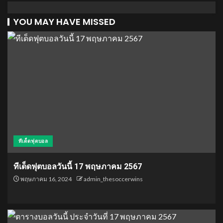
YOU MAY HAVE MISSED
ทีเด็ดฟุตบอล
ทีเด็ดฟุตบอลวันนี้ 17 พฤษภาคม 2567
พฤษภาคม 16, 2024
admin_thesoccerwins