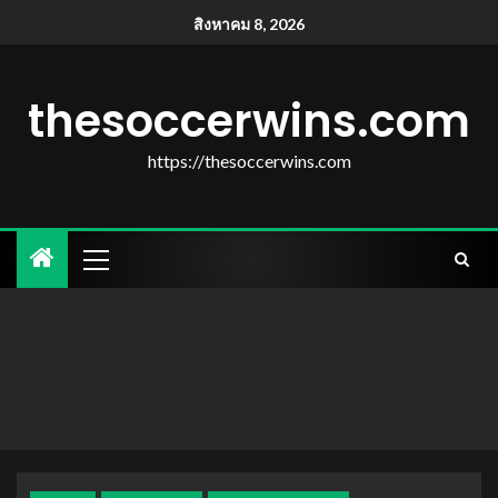
สิงหาคม 8, 2026
thesoccerwins.com
https://thesoccerwins.com