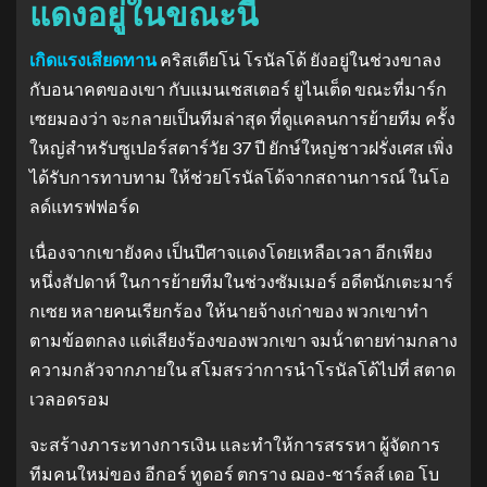
แดงอยู่ในขณะนี้
เกิดแรงเสียดทาน
คริสเตียโน่ โรนัลโด้ ยังอยู่ในช่วงขาลง
กับอนาคตของเขา กับแมนเชสเตอร์ ยูไนเต็ด ขณะที่มาร์ก
เซยมองว่า จะกลายเป็นทีมล่าสุด ที่ดูแคลนการย้ายทีม ครั้ง
ใหญ่สําหรับซูเปอร์สตาร์วัย 37 ปี ยักษ์ใหญ่ชาวฝรั่งเศส เพิ่ง
ได้รับการทาบทาม ให้ช่วยโรนัลโด้จากสถานการณ์ ในโอ
ลด์แทรฟฟอร์ด
เนื่องจากเขายังคง เป็นปีศาจแดงโดยเหลือเวลา อีกเพียง
หนึ่งสัปดาห์ ในการย้ายทีมในช่วงซัมเมอร์ อดีตนักเตะมาร์
กเซย หลายคนเรียกร้อง ให้นายจ้างเก่าของ พวกเขาทํา
ตามข้อตกลง แต่เสียงร้องของพวกเขา จมน้ําตายท่ามกลาง
ความกลัวจากภายใน สโมสรว่าการนําโรนัลโด้ไปที่ สตาด
เวลอดรอม
จะสร้างภาระทางการเงิน และทําให้การสรรหา ผู้จัดการ
ทีมคนใหม่ของ อีกอร์ ทูดอร์ ตกราง ฌอง-ชาร์ลส์ เดอ โบ