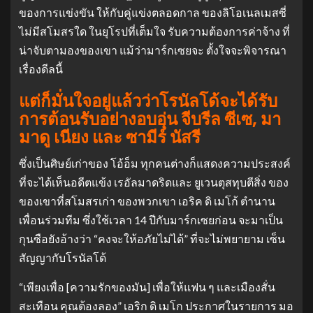
ของการแข่งขัน ให้กับคู่แข่งตลอดกาล ของลิโอเนลเมสซี่
ไม่มีสโมสรใด ในยุโรปที่เต็มใจ รับความต้องการค่าจ้าง ที่
น่าจับตามองของเขา แม้ว่ามาร์กเซยจะ ตั้งใจจะพิจารณา
เรื่องดีลนี้
แต่ก็มั่นใจอยู่แล้วว่าโรนัลโด้จะได้รับ
การต้อนรับอย่างอบอุ่น จีบรีล ซีเซ, มา
มาดู เนียง และ ซามีร์ นัสรี
ซึ่งเป็นศิษย์เก่าของ โอ้อ็ม ทุกคนต่างก็แสดงความประสงค์
ที่จะได้เห็นอดีตแข้ง เรอัลมาดริดและ ยูเวนตุสทุบตีสิ่ง ของ
ของเขาที่สโมสรเก่า ของพวกเขา เอริค ดิ เมโก้ ตํานาน
เพื่อนร่วมทีม ซึ่งใช้เวลา 14 ปีกับมาร์กเซยก่อน จะมาเป็น
กุนซือยังอ้างว่า “คงจะให้อภัยไม่ได้” ที่จะไม่พยายาม เซ็น
สัญญากับโรนัลโด้
“เพียงเพื่อ [ความรักของมัน] เพื่อให้แฟน ๆ และเมืองสั่น
สะเทือน คุณต้องลอง” เอริก ดิ เมโก ประกาศในรายการ มอ