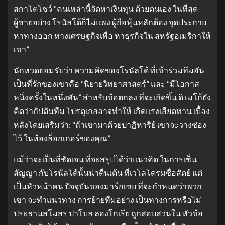
สกาโตโชว์ “คนเหล่านี้จัดหาเงินทุน ด้วยตนเอง ในที่สุด
ผู้ชายอย่าง โรนัลโด้ก็ไม่แพง ผู้ถือหุ้นหลักต้อง จุดประกาย
หาทางออก ทางเศรษฐกิจเพื่อ หาธุรกิจใน สหรัฐอเมริกาให้
เขา”
นักหวดยอมรับว่า ความคิดของโรนัลโด้ ที่เข้าร่วมทีมอัน
เป็นที่รักของเขาคือ “นิยายวิทยาศาสตร์” และ “มีโอกาส
หนึ่งครั้งในหนึ่งพัน” สําหรับข้อตกลง ที่จะเกิดขึ้น ดิ เมโก้ยัง
คิดว่ากัปตันทีม โปรตุเกสอาจทําให้ เกิดแรงเสียดทาน เบื้อง
หลังโดยเสริมว่า: “ถ้าเขามาด้วยปาฏิหาริย์ เขาจะวางซ่อง
ไว้ ในห้องล็อกเกอร์ของคุณ”
แม้ว่าจะเป็นที่ชัดเจน ที่จะสรุปได้ว่าแนวคิด ในการเซ็น
สัญญา กับโรนัลโด้นั้นน่าตื่นเต้น ที่เวโลโดรมซื่อสัตย์ แต่
เป็นหัวหน้าคน ปัจจุบันของมาร์กเซย ที่จะกําหนดว่าพวก
เขา จะทําแนวทาง การย้ายทีมอย่าง เป็นทางการหรือไม่
ประธานสโมสร ปาโบล ลองโกเรีย ถูกสอบสวนใน หัวข้อ