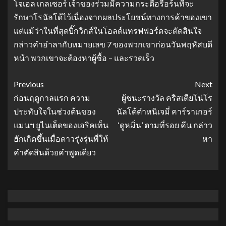
โจเอล เกลเซอร์ เจ้าของร่วมมีความกระตือรือร้นที่จะ
รักษาโรนัลโด้ไว้เนื่องจากผลประโยชน์ทางการค้าของเขา
แต่แม้ว่าในที่สุดบิ๊กวิกส์ในโอลด์แทรฟฟอร์ดจะตัดสินใจ
กล่าวคําอําลากับหมายเลข 7 ของพวกเขาก่อนวันพฤหัสบดี
หน้า พวกเขาจะต้องหาผู้ซื้อ – และรวดเร็ว
Previous
Next
ก่อนฤดูกาลแรก ความ
ผู้ชนะรางวัล คริสเตียโน่โร
ประทับใจในช่วงต้นของ
นัลโด้ตําหนิเจมี่ คาร์ราเกอร์
แมนฯ ยูไนเต็ดของเอริคเท็น
‘ดูหมิ่น’ ตามที่รอย คีน กล่าว
ฮักเกิดขึ้นเมื่อดาวรุ่งรุ่นพี่ให้
หา
คําตัดสินด้วยคําพูดเดียว