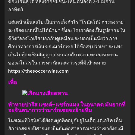
ของโรนัลโด้ หลังจากชัยชนะเหนื อน็องต์ 2-1 เมื่อวัน
อาทิตย์
แต่เทน้ําเย็นลงไป เป็นการเก็งกําไร “โรนัลโด้? การลงราย
ละเอียด แบบนี้ไม่ได้นํามา ซึ่งอะไร เราต้องเป็นรูปธรรมใน
ชีวิต”ลองโกเรีย บอกกับดูเหมือน จะบอกเป็นนัยว่า การ
ศึกษาทางการเงิน ของมาร์กเซย ได้ข้อสรุปว่าเขา จะแพง
เกินไปที่จะเซ็นสัญญา ประกอบกับ ความทะเยอทะยาน
ของสโมสรในการหา นักเตะดาวรุ่งที่มีเป้าหมาย
https://thesoccerwins.com
เพื่อ
ท้าทายปารีส แซงต์-แชร์กแมง ในอนาคต มันยากที่
จะจินตนาการว่ามาร์กเซยจะย้ายทีม
ในขณะที่โรนัลโด้ยังคงผูกติดอยู่กับยูไนเต็ด แต่เอริค เท็น
ฮัก บอสของปีศาจแดงยืนยันต่อสาธารณชนว่าเขายังคงมี