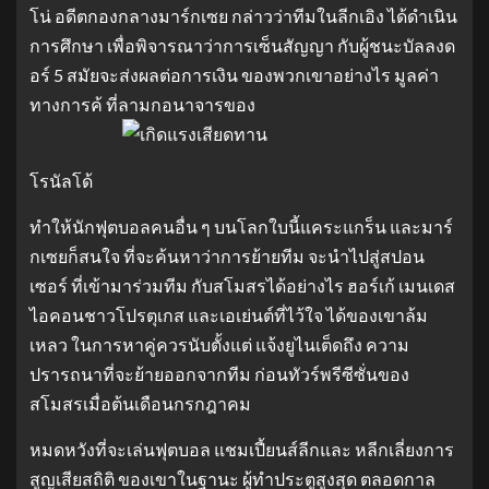
โน่ อดีตกองกลางมาร์กเซย กล่าวว่าทีมในลีกเอิง ได้ดําเนิน
การศึกษา เพื่อพิจารณาว่าการเซ็นสัญญา กับผู้ชนะบัลลงด
อร์ 5 สมัยจะส่งผลต่อการเงิน ของพวกเขาอย่างไร มูลค่า
ทางการค้ ที่ลามกอนาจารของ
โรนัลโด้
ทําให้นักฟุตบอลคนอื่น ๆ บนโลกใบนี้แคระแกร็น และมาร์
กเซยก็สนใจ ที่จะค้นหาว่าการย้ายทีม จะนําไปสู่สปอน
เซอร์ ที่เข้ามาร่วมทีม กับสโมสรได้อย่างไร ฮอร์เก้ เมนเดส
ไอคอนชาวโปรตุเกส และเอเย่นต์ที่ไว้ใจ ได้ของเขาล้ม
เหลว ในการหาคู่ควรนับตั้งแต่ แจ้งยูไนเต็ดถึง ความ
ปรารถนาที่จะย้ายออกจากทีม ก่อนทัวร์พรีซีซั่นของ
สโมสรเมื่อต้นเดือนกรกฎาคม
หมดหวังที่จะเล่นฟุตบอล แชมเปี้ยนส์ลีกและ หลีกเลี่ยงการ
สูญเสียสถิติ ของเขาในฐานะ ผู้ทําประตูสูงสุด ตลอดกาล