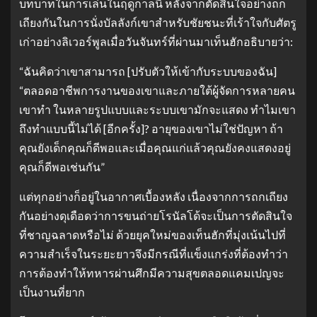
บทบาทในการเล่นในฤดูกาลนี้ หลังจากตัดสินใจอย่างถก
เถียงกันในการนั่งบัลลังก์เขาสําหรับชัยชนะที่เร้าใจกับศัตรู
เก่าอย่างลิเวอร์พูลเมื่อวันจันทร์ที่ผ่านมาเท็นฮักอธิบายว่า:
“ฉันคิดว่าเขาสามารถ [ปรับตัวให้เข้ากับระบบของฉัน]
“ตลอดอาชีพการงานของเขาและภายใต้ผู้จัดการหลายคน
เขาทํา ในหลายรูปแบบและระบบเขามักจะแสดง ทําไมเขา
ถึงทําแบบนี้ไม่ได้ [อีกครั้ง]? อายุของเขาไม่ใช่ปัญหา ถ้า
คุณยังเด็กคุณก็ดีพอและเมื่อคุณแก่แล้วคุณยังคงแสดงอยู่
คุณก็ดีพอเช่นกัน”
แต่ทุกอย่างก็อยู่ในอากาศเบื้องหลัง เนื่องจากการถกเถียง
กันอย่างดุเดือดว่าการขนถ่ายโรนัลโด้จะเป็นการตัดสินใจ
ที่ชาญฉลาดหรือไม่ ด้วยยุคใหม่ของเท็นฮักที่มุ่งเน้นไปที่
ความสําเร็จในระยะยาวจึงมีกรณีที่แข็งแกร่งที่ต้องทําว่า
การต้องทําให้ทหารผ่านศึกมีความสุขตลอดแคมเปญจะ
เป็นงานที่ยาก