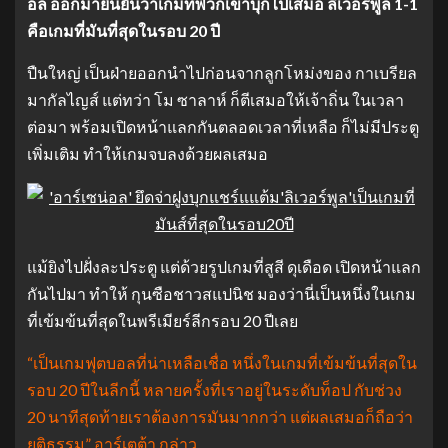
อล ออกมายืนยันว่าเกมที่พวกเขาบุกไปเสมอ ลิเวอร์พูล 1-1
คือเกมที่มันที่สุดในรอบ 20 ปี
ปืนใหญ่ เป็นฝ่ายออกนำไปก่อนจากลูกโหม่งของ กาเบรียล
มากัลไญส์ แต่ทว่า โม ซาลาห์ ก็ตีเสมอให้เจ้าถิ่น ในเวลา
ต่อมา พร้อมเปิดหน้าแลกกันตลอดเวลาที่เหลือ ก็ไม่มีประตู
เพิ่มเติม ทำให้เกมจบลงด้วยผลเสมอ
แม้ยิงไปฝั่งละประตู แต่ด้วยรูปเกมที่สูสี ดุเดือด เปิดหน้าแลก
กันไปมา ทำให้ กุนซือชาวสแปนิช มองว่านี่เป็นหนึ่งในเกม
ที่เข้มข้นที่สุดในพรีเมียร์ลีกรอบ 20 ปีเลย
“เป็นเกมฟุตบอลที่น่าเหลือเชื่อ หนึ่งในเกมที่เข้มข้นที่สุดใน
รอบ 20 ปีในลีกนี้ หลายครั้งที่เราอยู่ในระดับท็อป กับช่วง
20 นาทีสุดท้ายเราต้องการมันมากกว่า แต่ผลเสมอก็ถือว่า
ยุติธรรม” อาร์เตต้า กล่าว