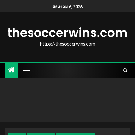
สิงหาคม 6, 2026
thesoccerwins.com
https://thesoccerwins.com