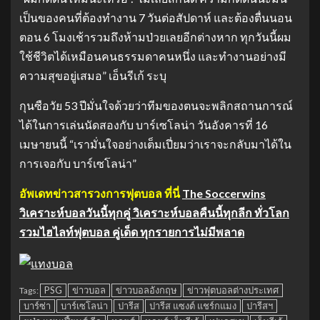
เป็นของคนที่ต้องทำงาน 7 วันต่อสัปดาห์ และต้องตื่นนอน
ตอน 6 โมงเช้ารวมถึงห้ามป่วยเลยอีกต่างหาก ทุกวันนี้ผม
ใช้ชีวิตได้เหมือนคนธรรมดาคนหนึ่ง และทำงานอย่างมี
ความสุขอยู่เสมอ” เอ็นรีเก้ ระบุ
กุนซือวัย 53 ปีมั่นใจด้วยว่าทีมของตนจะพลิกสถานการณ์
ได้ในการเล่นนัดสองกับ บาร์เซโลน่า วันอังคารที่ 16
เมษายนนี้ “เรามั่นใจอย่างเต็มเปี่ยมว่าเราจะกลับมาได้ใน
การเจอกับ บาร์เซโลน่า”
อัพเดทข่าวสารวงการฟุตบอล ที่นี่
The Soccerwins
วิเคราะห์บอลวันนี้ทุกคู่ วิเคราะห์บอลคืนนี้ทุกลีก ทั่วโลก
รวมไฮไลท์ฟุตบอล คู่เด็ด ทุกรายการไม่มีพลา
ด
PSG
ข่าวบอล
ข่าวบอลอังกฤษ
ข่าวฟุตบอลต่างประเทศ
Tags:
บาร์ซ่า
บาร์เซโลน่า
ปารีส
ปารีส แซงต์ แชร์กแมง
ปารีสฯ