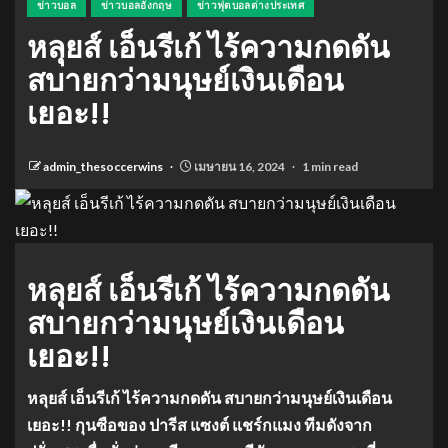
ข่าวบอล
ข่าวบอลอังกฤษ
ข่าวฟุตบอลต่างประเทศ
หลุยส์ เอ็นรีเก้ ไร้ความกดดัน
สบายกว่ามนุษย์เงินเดือน
เยอะ!!
admin_thesoccerwins
เมษายน 16, 2024
1 min read
หลุยส์ เอ็นรีเก้ ไร้ความกดดัน
สบายกว่ามนุษย์เงินเดือน
เยอะ!!
หลุยส์ เอ็นรีเก้ ไร้ความกดดัน สบายกว่ามนุษย์เงินเดือน
เยอะ!! กุนซือของ ปารีส แซงต์ แชร์กแมง ทีมดังจาก