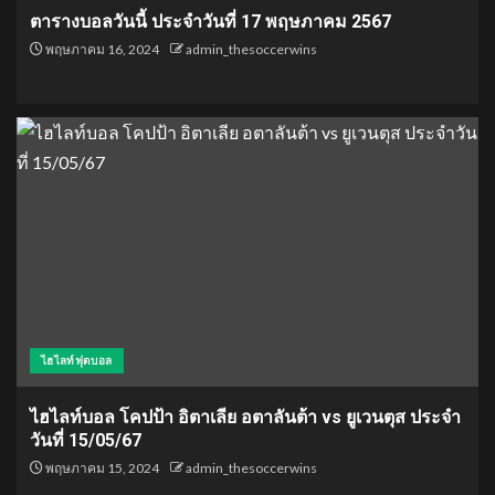
ตารางบอลวันนี้ ประจำวันที่ 17 พฤษภาคม 2567
พฤษภาคม 16, 2024
admin_thesoccerwins
ไฮไลท์ฟุตบอล
ไฮไลท์บอล โคปป้า อิตาเลีย อตาลันต้า vs ยูเวนตุส ประจำ
วันที่ 15/05/67
พฤษภาคม 15, 2024
admin_thesoccerwins