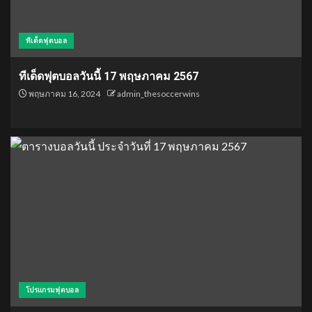
ทีเด็ดฟุตบอล
ทีเด็ดฟุตบอลวันนี้ 17 พฤษภาคม 2567
พฤษภาคม 16, 2024
admin_thesoccerwins
โปรแกรมฟุตบอล