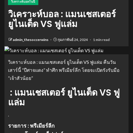
วิเคราะห์บอลวันนี้
วิเคราะห์บอล : แมนเชสเตอร์
ยูไนเต็ด VS ฟูแล่ม
admin_thesoccerwins
กุมภาพันธ์ 24, 2024
1 min read
วิเคราะห์บอล : แมนเชสเตอร์ ยูไนเต็ด VS ฟูแล่ม คืนวัน
เสาร์นี้ “ปีศาจแดง” ทำศึก พรีเมียร์ลีก โดยจะเปิดรังรับมือ
“เจ้าสัวน้อย”
: แมนเชสเตอร์ ยูไนเต็ด VS ฟู
แล่ม
.
รายการ : พรีเมียร์ลีก