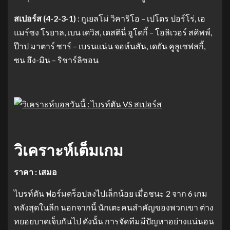
สเปอร์ส (4-2-3-1)
: กูเยลโม่ วิคาริโอ – เปโดร ปอร์โร่, เอ
แมร์ซง โรยาล, เบน เดวิส, เดสตินี่ อูโดกี้ – โอลิเวอร์ สคิพพ์,
ป๊าป มาตาร์ ซาร์ – เบรนแน่น จอห์นสัน, เดยัน คูลูเซฟสกี้,
ซน ฮึง-มิน – ริชาร์ลิซอน
วิเคราะห์เต็มเกม
ราคา : เสมอ
ไบรท์ตัน ฟอร์มดร็อปลงไปเล็กน้อย เมื่อชนะ 2 จาก 6 เกม
หลังสุดในลีก นอกจากนี้ นักเตะคนสำคัญของพวกเขา ต่าง
ทยอยบาดเจ็บกันไป ดังนั้น การจัดทีมมีปัญหาอย่างแน่นอน