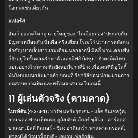
โอกาสเช่นเดียวกัน
สเปอร์ส
อันเก้ ปอสเตโคกลู นายใหญ่ของ “ไก่เดือยทอง” ประสบกับ
ปัญหาเหมือนกัน นั่นคือ คริสเตียน โรเมโร่ ปราการหลังคน
สำคัญ บาดเจ็บยาวแรมเดือน นอกจากนี้ มิคกี้ ฟาน เดอ เฟ่น
ก็ยังอยู่ในขั้นตอนรักษาตัวและอีฟส์ บิสซูม่า ยังคงติดโทษ
แบน อย่างไรก็ตาม ทีมยังพอมีข่าวดีบ้าง เมื่อเดสตินี่ อูโดกี้
พ้นโทษแบนกลับมาแล้ว ขณะที่ ริชาร์ลิซอน น่าจะผ่านการ
ทดสอบความฟิต และพร้อมลงสนามในเกมนี้
11 ผู้เล่นตัวจริง (ตามคาด)
ไบรท์ตัน (4-2-3-1)
: บาร์ท แฟร์บรุคเค่น – แจ็ค ฮินเชลวู้ด,
ยาน พอล ฟาน เฮ็คเค่อ, ลูอิส ดังค์, อีกอร์ ชูลิโอ – คาร์ลอส
บาเลบา, บิลลี่ กิลมอร์ – ซิมง อาดินกร้า, พาสคาล กรอสส์,
ฟาคุนโด้ บัวนาน็อตเต้ – เอแวน เฟอร์กูสัน