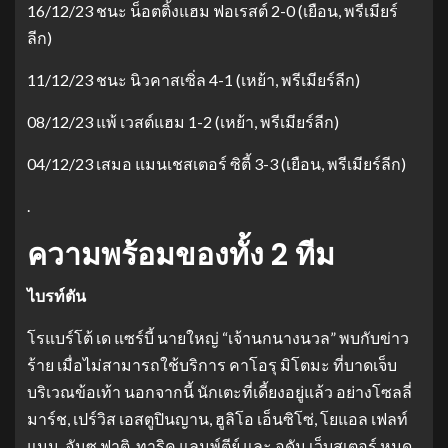
16/12/23 ชนะ น็อตติ้งแฮม ฟอเรสต์ 2-0 (เยือน, พรีเมียร์
ลีก)
11/12/23 ชนะ นิวคาสเซิ่ล 4-1 (เหย้า, พรีเมียร์ลีก)
08/12/23 แพ้ เวสต์แฮม 1-2 (เหย้า, พรีเมียร์ลีก)
04/12/23 เสมอ แมนเชสเตอร์ ซิตี้ 3-3 (เยือน, พรีเมียร์ลีก)
.
ความพร้อมของทั้ง 2 ทีม
ไบรท์ตัน
โรแบร์โต้ เด แซร์บี้ นายใหญ่ “เจ้านกนางนวล” พบกับข่าว
ร้าย เมื่อไม่สามารถใช้บริการ คาโอรุ มิโตมะ ที่บาดเจ็บ
บริเวณข้อเท้า นอกจากนี้ นักเตะที่เดี้ยงอยู่แล้ว อย่างโซลลี่
มาร์ช, เปร์วิส เอสตูปินญาน, ฮูลิโอ เอ็นซิโซ่, โยแอล เฟลท์
แมน, อันซู ฟาติ, ทาริค แลมพ์ตีย์ และ อดัม เว็บสเตอร์ หมด