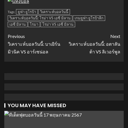
ยูฟ่า ยูโรป้า
วิเคราะห์บอลวันนี้
Tags:
วิเคราะห์บอลวันนี้: โรม่า VS เอซี มิลาน
เกมยูฟ่า ยูโรป้าลีก
เอซี มิลาน
โรมา
โรม่า VS เอซี มิลาน
Previous
Next
วิเคราะห์บอลวันนี้: บาเยิร์น
วิเคราะห์บอลวันนี้: อตาลัน
มิวนิค VS อาร์เซน่อล
ต้า VS ลิเวอร์พูล
YOU MAY HAVE MISSED