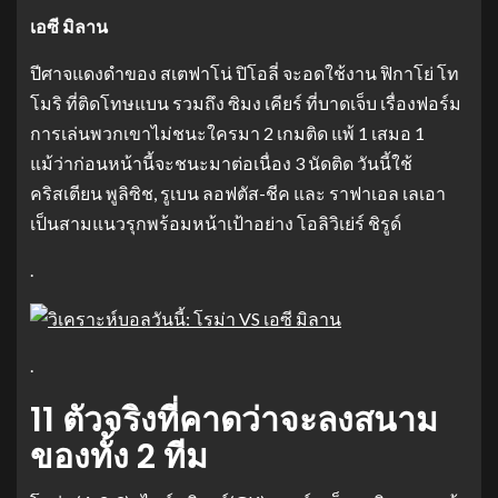
เอซี มิลาน
ปีศาจแดงดำของ สเตฟาโน่ ปิโอลี่ จะอดใช้งาน ฟิกาโย่ โท
โมริ ที่ติดโทษแบน รวมถึง ซิมง เคียร์ ที่บาดเจ็บ เรื่องฟอร์ม
การเล่นพวกเขาไม่ชนะใครมา 2 เกมติด แพ้ 1 เสมอ 1
แม้ว่าก่อนหน้านี้จะชนะมาต่อเนื่อง 3 นัดติด วันนี้ใช้
คริสเตียน พูลิซิช, รูเบน ลอฟตัส-ชีค และ ราฟาเอล เลเอา
เป็นสามแนวรุกพร้อมหน้าเป้าอย่าง โอลิวิเย่ร์ ชิรูด์
.
.
11 ตัวจริงที่คาดว่าจะลงสนาม
ของทั้ง 2 ทีม