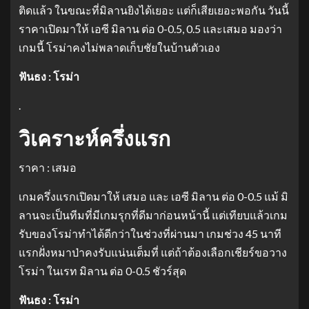
ติดแล้ว ในขณะที่มิลานยิงได้เยอะ แต่ก็เสียเยอะพอกัน วันนี้
ราคาเปิดมาให้ เอซี มิลาน ต่อ 0-0.5, 0.5 และเสมอ มองว่า
เกมนี้ โรม่าคงไม่พลาดเก็บชัยในบ้านตัวเอง
ฟันธง : โรม่า
.
วิเคราะห์ครึ่งแรก
ราคา : เสมอ
เกมครึ่งแรกเปิดมาให้ เสมอ และ เอซี มิลาน ต่อ 0-0.5 แม้ มิ
ลานจะเป็นทีมที่มีเกมรุกที่ดีมาก่อนหน้านี้ แต่เทียบแล้วเกม
รับของโรม่าทำได้ดีกว่าในช่วงที่ผ่านมา เกมช่วง 45 นาที
แรกฝั่งหมาป่าคงรับแน่นเต็มที่ แต่ถ้าต้องเลือกเชียร์ขอวาง
โรม่า ในเรท มิลาน ต่อ 0-0.5 ชัวร์สุด
ฟันธง : โรม่า