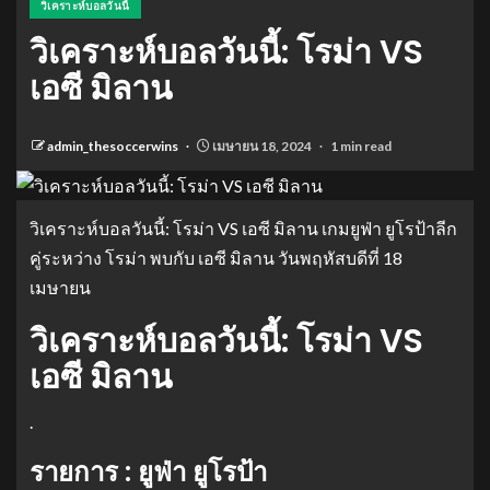
วิเคราะห์บอลวันนี้
วิเคราะห์บอลวันนี้: โรม่า VS
เอซี มิลาน
admin_thesoccerwins
เมษายน 18, 2024
1 min read
วิเคราะห์บอลวันนี้: โรม่า VS เอซี มิลาน เกมยูฟ่า ยูโรป้าลีก
คู่ระหว่าง โรม่า พบกับ เอซี มิลาน วันพฤหัสบดีที่ 18
เมษายน
วิเคราะห์บอลวันนี้: โรม่า VS
เอซี มิลาน
.
รายการ : ยูฟ่า ยูโรป้า