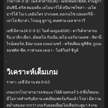
โรม่า (4-3-3) : ไมล์ สวิลาร์(GK) – เมห์เหม็ด เชลิค, จานลูก้า
มันชินี่, คริส สมอลลิ่ง, เลโอนาร์โด้ สปินาซโซล่า – เอโด
อาร์โด้ โบเว่, เลอันโดร ปาเรเดส, ลอเรนโซ่ เปลเลกรินี่ –
เปาโล ดิบาล่า, โรเมลู ลูกากู, สเตฟาน เอล ชาราวี
เอซี มิลาน (4-2-3-1) : ไมค์ เมญอง(GK) – ดาวิเด้ คาลาเบ
รีย, มาลิก เธียว , มัตเตโอ กับเบีย, เตโอ แอร์นานเดซ – ทิยานี่
ไรน์เดอร์ส, อิสมาแอล เบนนาแซร์ – คริสเตียน พูลิซิช, รูเบน
ลอฟตัส-ชีค, ราฟาเอล เลเอา – โอลิวิเย่ร์ ชิรูด์
.
วิเคราะห์เต็มเกม
ราคา : เอซี มิลาน ต่อ 0-0.5
เกมแรกโรม่าสามารถชนะมาได้ด้วยสกอร์ 1-0 ซึ่งก็พอจะ
มีโอกาสสำหรับมิลาน แต่เทียบฟอร์มกันแล้ว โรม่า มีความ
สม่ำเสมอมากกว่า เกมรับยอดเยี่ยมไม่เสียประตูมา 4 เกม