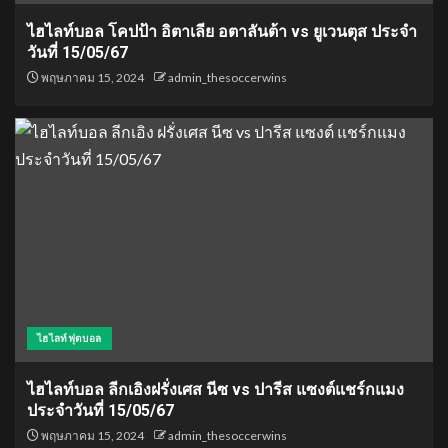
ไฮไลท์บอล โคปป้า อิตาเลีย อตาลันต้า vs ยูเวนตุส ประจำ
วันที่ 15/05/67
พฤษภาคม 15, 2024
admin_thesoccerwins
ไฮไลท์ฟุตบอล
ไฮไลท์บอล ลีกเอิงฝรั่งเศส นีซ vs ปารีส แซงต์แชร์กแมง
ประจำวันที่ 15/05/67
พฤษภาคม 15, 2024
admin_thesoccerwins