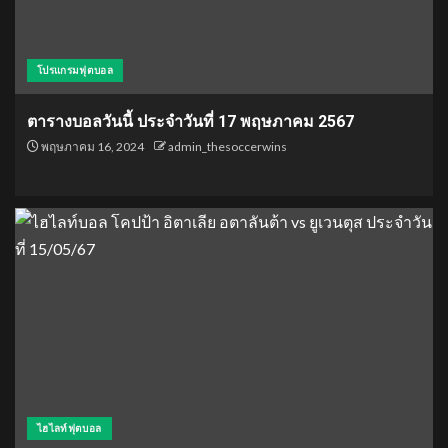
โปรแกรมฟุตบอล
ตารางบอลวันนี้ ประจำวันที่ 17 พฤษภาคม 2567
พฤษภาคม 16, 2024
admin_thesoccerwins
ไฮไลท์ฟุตบอล